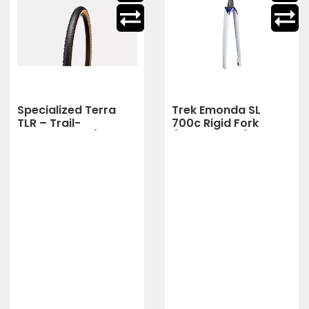
Specialized Terra
Trek Emonda SL
TLR – Trail-
700c Rigid Fork
Gravelreifen (TAN
(grau,violett)
SIDEWALL)