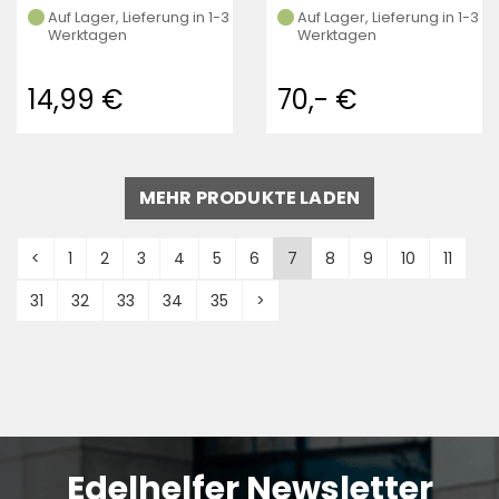
Auf Lager, Lieferung in 1-3
Auf Lager, Lieferung in 1-3
Werktagen
Werktagen
14,99 €
70,- €
MEHR PRODUKTE LADEN
<
1
2
3
4
5
6
7
8
9
10
11
31
32
33
34
35
>
Edelhelfer Newsletter