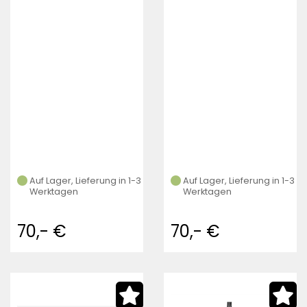
Reifen (black)
Reifen (black)
Auf Lager, Lieferung in 1-3
Auf Lager, Lieferung in 1-3
Werktagen
Werktagen
70,- €
70,- €