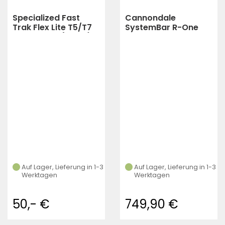
Specialized Fast
Cannondale
Trak Flex Lite T5/T7
SystemBar R-One
TLR XC Tire (black)
Road Bars BK 400 x
110mm
Auf Lager, Lieferung in 1-3
Auf Lager, Lieferung in 1-3
Werktagen
Werktagen
50,- €
749,90 €