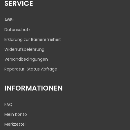
1
Bewertungen von
SERVICE
ProvenExpert.com
anderen Quelle
Blick aufs ProvenExpert-Profil werfen
AGBs
03.08.2026
Datenschutz
Erklärung zur Barrierefreiheit
Widerrufsbelehrung
Versandbedingungen
Reparatur-Status Abfrage
INFORMATIONEN
FAQ
Mein Konto
Merkzettel