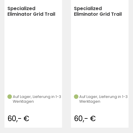
Specialized
Specialized
Eliminator Grid Trail
Eliminator Grid Trail
T7 TLR Soil Searching
T7 TLR Soil Searching
– Trai (SOIL
(SOIL
SEARCHING/TAN
SEARCHING/TAN
SIDEWALL)
SIDEWALL)
Auf Lager, Lieferung in 1-3
Auf Lager, Lieferung in 1-3
Werktagen
Werktagen
60,- €
60,- €