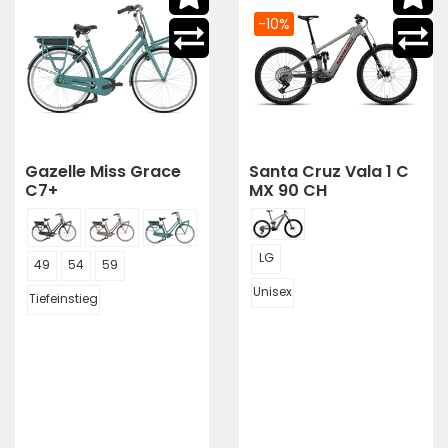
-10%
Gazelle Miss Grace
Santa Cruz Vala 1 C
C7+
MX 90 CH
LG
49
54
59
Unisex
Tiefeinstieg