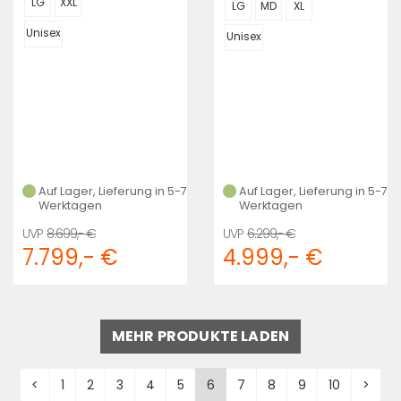
LG
XXL
LG
MD
XL
Unisex
Unisex
Auf Lager, Lieferung in 5-7
Auf Lager, Lieferung in 5-7
Werktagen
Werktagen
8.699,- €
6.299,- €
7.799,- €
4.999,- €
MEHR PRODUKTE LADEN
<
1
2
3
4
5
6
7
8
9
10
>