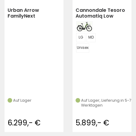
Urban Arrow
Cannondale Tesoro
FamilyNext
Automatiq Low
Advanced Tektro
StepThru
(Dorado Schwarz)
LG
MD
Unisex
Auf Lager
Auf Lager, Lieferung in 5-7
Werktagen
6.299,- €
5.899,- €