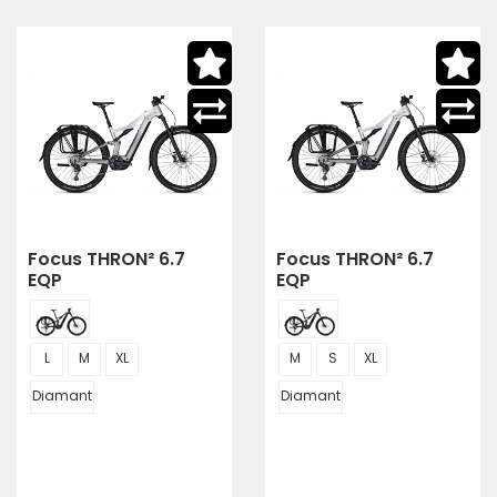
Focus THRON² 6.7
Focus THRON² 6.7
EQP
EQP
L
M
XL
M
S
XL
Diamant
Diamant