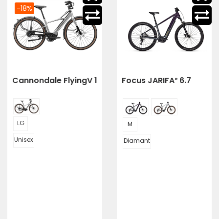
-18%
Cannondale FlyingV 1
Focus JARIFA² 6.7
LG
M
Unisex
Diamant