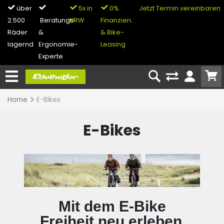
über
5x in
0%
Jetzt Termin vereinbaren
2.500
Beratungs-
NRW
Finanzierung
Räder
&
& Bike-
lagernd
Ergonomie-
Leasing
Experte
Home
E-Bikes
E-Bikes
Mit dem E-Bike
Freiheit neu erleben