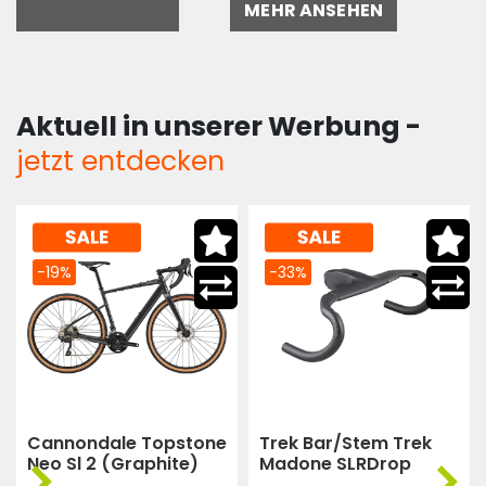
MEHR ANSEHEN
Aktuell in unserer Werbung -
jetzt entdecken
-33%
-32%
Trek Bar/Stem Trek
Trek Bar Trek Madone
Madone SLRDrop
Slr Vr-Cf 42Cm
Width 440X100 41cm
(Dnister Black)