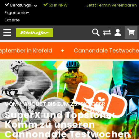
5x in NRW
0% Finanzierung
Jetzt Termin vereinbaren
& Bike-Leasing
Cannondale Testwochen bei Edelhelfer + 9.
VOM 1. AUGUST BIS ZUM 25. OKTOBER
SuperX und Topstone:
Komm zu unseren
Cannondale Testwochen