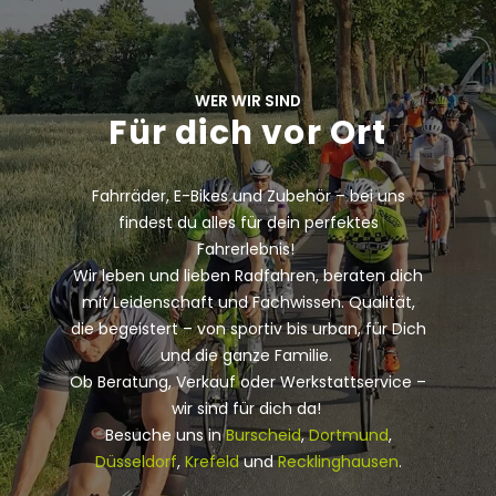
WER WIR SIND
Für dich vor Ort
Fahrräder, E-Bikes und Zubehör – bei uns
findest du alles für dein perfektes
Fahrerlebnis!
Wir leben und lieben Radfahren, beraten dich
mit Leidenschaft und Fachwissen. Qualität,
die begeistert – von sportiv bis urban, für Dich
und die ganze Familie.
Ob Beratung, Verkauf oder Werkstattservice –
wir sind für dich da!
Besuche uns in
Burscheid
,
Dortmund
,
Düsseldorf
,
Krefeld
und
Recklinghausen
.