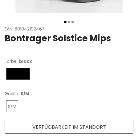
EAN: 601842192467
Bontrager Solstice Mips
Farbe:
black
black
Größe:
S/M
S/M
VERFÜGBARKEIT IM STANDORT