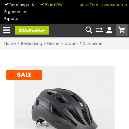
Beratungs- &
5x in NRW
0% Finanzierung
Jetzt Termin vereinbaren
Ergonomie-
& Bike-Leasing
Experte
Home
Bekleidung
Helme
Urban- / Cityhelme