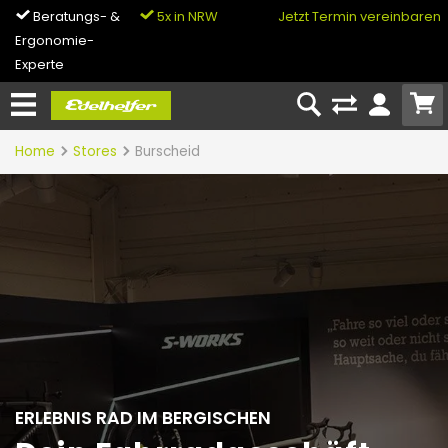
Beratungs- &
5x in NRW
0% Finanzierung
Jetzt Termin vereinbaren
Ergonomie-
& Bike-Leasing
Experte
Home
Stores
Burscheid
ERLEBNIS RAD IM BERGISCHEN