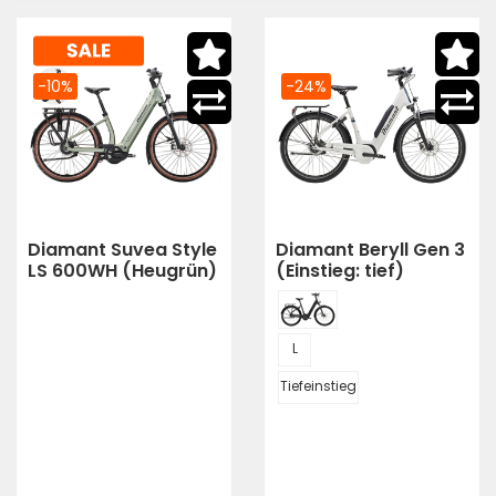
-10%
-24%
Diamant Suvea Style
Diamant Beryll Gen 3
LS 600WH (Heugrün)
(Einstieg: tief)
L
Tiefeinstieg