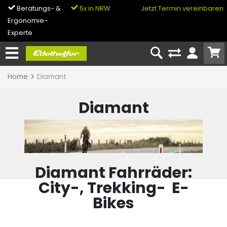
Beratungs- &
5x in NRW
0% Finanzierung
Jetzt Termin vereinbaren
Ergonomie-
& Bike-Leasing
Experte
Home
Diamant
Diamant
Diamant Fahrräder:
City-, Trekking- E-
Bikes