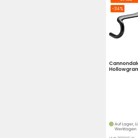
-34%
Cannondal
Hollowgra
Systembar
Auf Lager, L
Werktagen