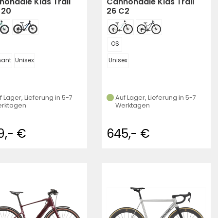
ondale Kids Trail
Cannondale Kids Trail
 20
26 C2
OS
mant
Unisex
Unisex
f Lager, Lieferung in 5-7
Auf Lager, Lieferung in 5-7
rktagen
Werktagen
9,- €
645,- €