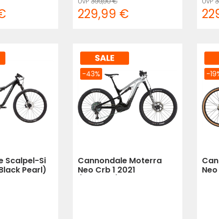
399,90 €
3
€
229,99 €
22
-43%
-19
 Scalpel-Si
Cannondale Moterra
Can
lack Pearl)
Neo Crb 1 2021
Neo 
(Mercury)