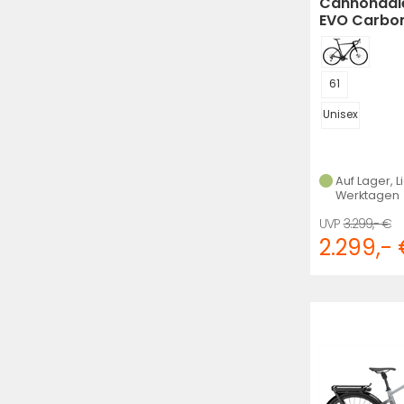
Cannondale
EVO Carbo
61
Unisex
Auf Lager, L
Werktagen
3.299,- €
2.299,-