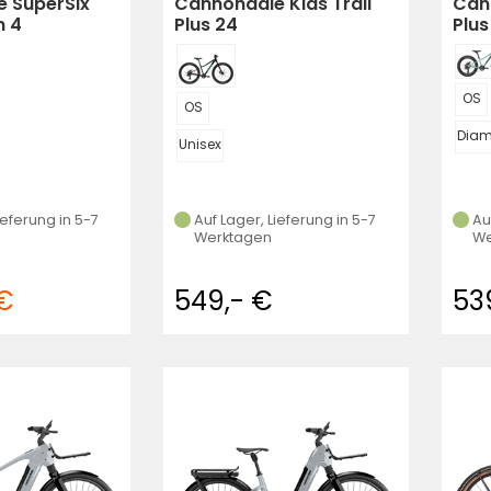
 SuperSix
Cannondale Kids Trail
Cann
n 4
Plus 24
Plus
OS
OS
Dia
Unisex
ieferung in 5-7
Auf Lager, Lieferung in 5-7
Au
Werktagen
We
 €
549,- €
53