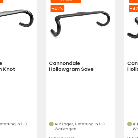
-42%
-4
e
Cannondale
Can
m Knot
Hollowgram Save
Hol
 38Cm
Systembar 44Cm
Sys
ieferung in 1-3
Auf Lager, Lieferung in 1-3
Au
Werktagen
We