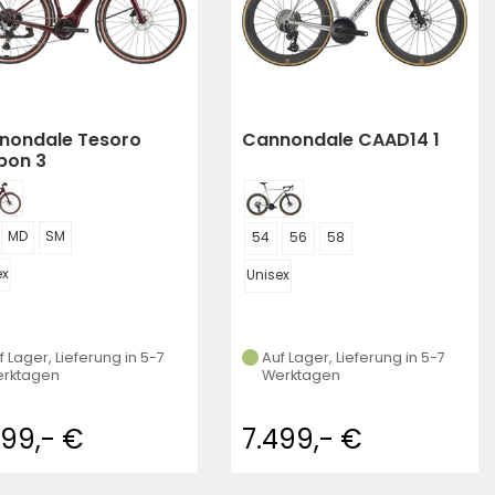
nondale Tesoro
Cannondale CAAD14 1
bon 3
MD
SM
54
56
58
ex
Unisex
f Lager, Lieferung in 5-7
Auf Lager, Lieferung in 5-7
rktagen
Werktagen
999,- €
7.499,- €