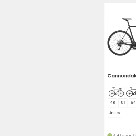
Cannondal
48
51
54
Unisex
Auf Lager, L