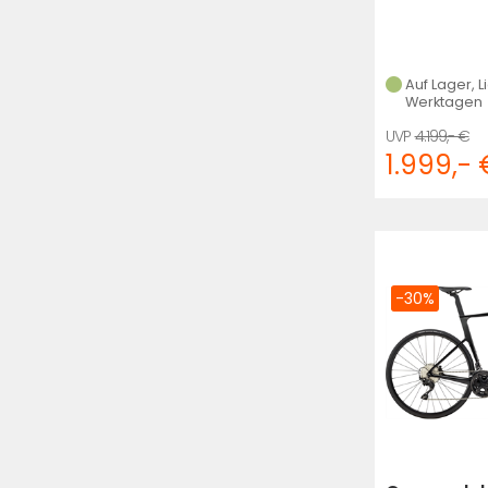
Auf Lager, L
Werktagen
4.199,- €
1.999,- 
-30%