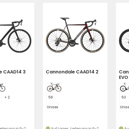
e CAAD14 3
Cannondale CAAD14 2
Can
EVO
+ 2
56
50
Unisex
Unis
ieferung in 5-7
Auf Lager, Lieferung in 5-7
Au