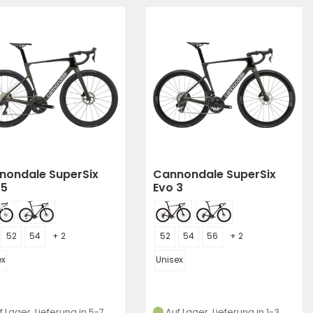
nondale SuperSix
Cannondale SuperSix
 5
Evo 3
52
54
+ 2
52
54
56
+ 2
ex
Unisex
f Lager, Lieferung in 5-7
Auf Lager, Lieferung in 1-3