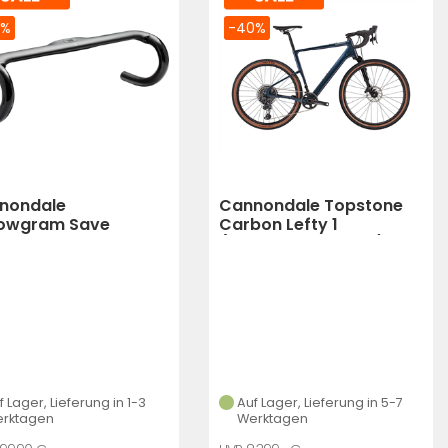
2%
-40%
nondale
Cannondale Topstone
lowgram Save
Carbon Lefty 1
tembar 42Cm
(Chameleon Green)
f Lager, Lieferung in 1-3
Auf Lager, Lieferung in 5-7
rktagen
Werktagen