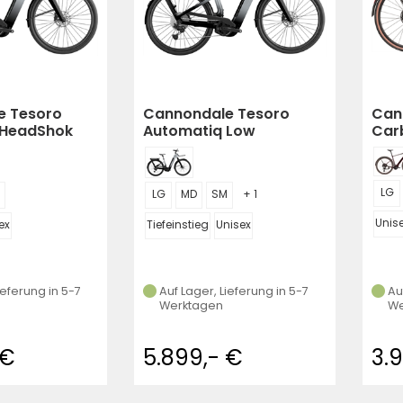
e Tesoro
Cannondale Tesoro
Can
 HeadShok
Automatiq Low
Car
StepThru HeadShok
LG
LG
MD
SM
+ 1
Unis
ex
Tiefeinstieg
Unisex
ieferung in 5-7
Auf Lager, Lieferung in 5-7
Au
Werktagen
We
 €
5.899,- €
3.