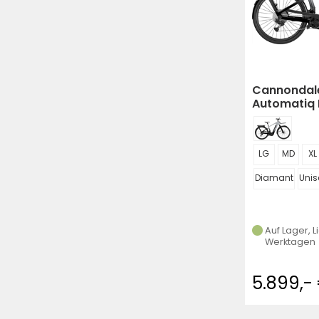
Cannondal
Automatiq
LG
MD
XL
Diamant
Unis
Auf Lager, L
Werktagen
5.899,-