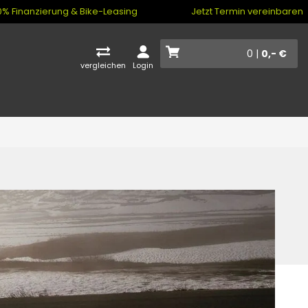
% Finanzierung & Bike-Leasing
Jetzt Termin vereinbaren
0 |
0,- €
vergleichen
Login