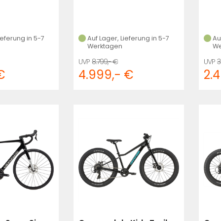
ieferung in 5-7
Auf Lager, Lieferung in 5-7
Au
Werktagen
We
8.799,- €
3
€
4.999,- €
2.