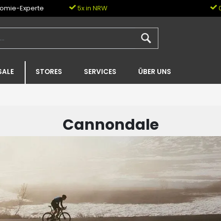
nomie-Experte
5x in NRW
0
SALE
STORES
SERVICES
ÜBER UNS
Cannondale