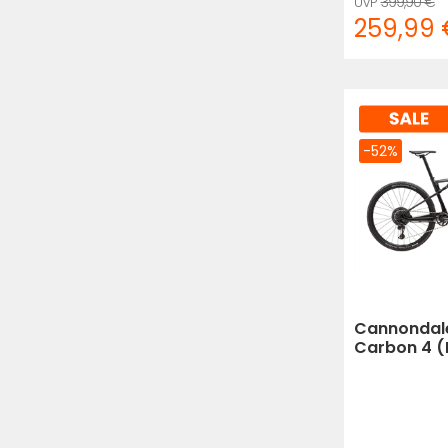
399,90 €
259,99 
-52%
Cannondale
Carbon 4 (B