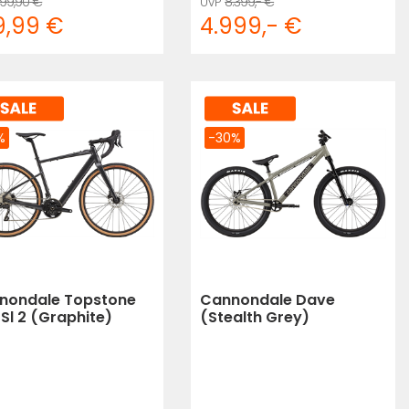
99,90 €
8.399,- €
9,99 €
4.999,- €
%
-30%
nondale Topstone
Cannondale Dave
Sl 2 (Graphite)
(Stealth Grey)