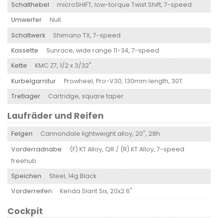
Schalthebel
microSHIFT, low-torque Twist Shift, 7-speed
Umwerfer
Null
Schaltwerk
Shimano TX, 7-speed
Kassette
Sunrace, wide range 11-34, 7-speed
Kette
KMC Z7, 1/2 x 3/32"
Kurbelgarnitur
Prowheel, Pro-V30, 130mm length, 30T
Tretlager
Cartridge, square taper
Laufräder und Reifen
Felgen
Cannondale lightweight alloy, 20", 28h
Vorderradnabe
(F) KT Alloy, QR / (R) KT Alloy, 7-speed
freehub
Speichen
Steel, 14g Black
Vorderreifen
Kenda Slant Six, 20x2.6"
Cockpit