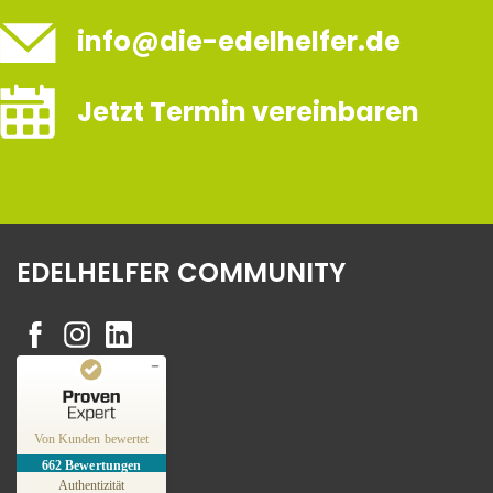
info@die-edelhelfer.de
Jetzt Termin vereinbaren
EDELHELFER COMMUNITY
Kundenbewertungen und Erfahrungen zu
Edelhelfer
Von Kunden bewertet
662
Bewertungen
SEHR GUT
%
100
Authentizität