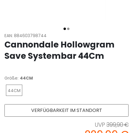
EAN: 884603798744
Cannondale Hollowgram
Save Systembar 44Cm
Größe:
44CM
44CM
VERFÜGBARKEIT IM STANDORT
399,90 €