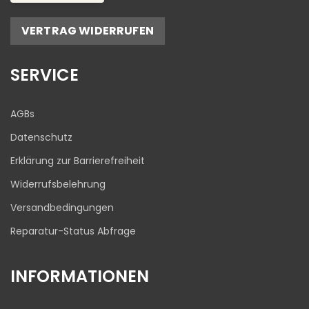
Empfehlungen auf
ProvenExpert.com
5,00
/
4,81
VERTRAG WIDERRUFEN
17
645
Bewertungen auf
1
Bewertungen von
SERVICE
ProvenExpert.com
anderen Quelle
Blick aufs ProvenExpert-Profil werfen
AGBs
03.08.2026
Datenschutz
Erklärung zur Barrierefreiheit
Widerrufsbelehrung
Versandbedingungen
Reparatur-Status Abfrage
INFORMATIONEN