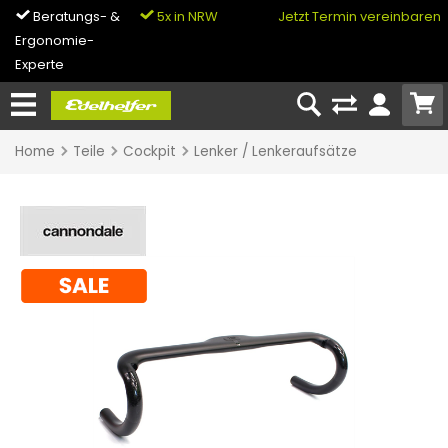
Beratungs- &
5x in NRW
0% Finanzierung
Jetzt Termin vereinbaren
Ergonomie-
& Bike-Leasing
Experte
Home
Teile
Cockpit
Lenker / Lenkeraufsätze