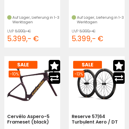
Auf Lager, Lieferung in 1-3
Auf Lager, Lieferung in 1-3
Werktagen
Werktagen
5.999,- €
5.999,- €
5.399,- €
5.399,- €
-10%
-13%
Cervélo Aspero-5
Reserve 57|64
Frameset (black)
Turbulent Aero / DT
240 / XDR - 700C