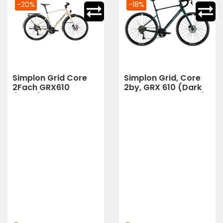
-20%
-18%
Simplon Grid Core
Simplon Grid, Core
2Fach GRX610
2by, GRX 610 (Dark
(Sand)
Pine Green Metallic)