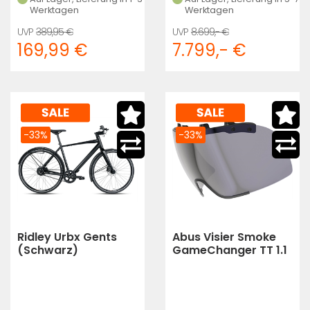
Werktagen
Werktagen
389,95 €
8.699,- €
169,99 €
7.799,- €
-33%
-33%
Ridley Urbx Gents
Abus Visier Smoke
(Schwarz)
GameChanger TT 1.1
S