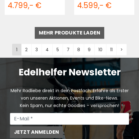
4.799,- €
4.599,- €
MEHR PRODUKTE LADEN
1
2
3
4
5
7
8
9
10
11
>
Edelhelfer Newsletter
Mehr Radliebe direkt in dein Postfach: Erfahre als Erster
von unseren Aktionen, Events und Bike-News.
Kein Spam, nur echte Goodies – versprochen!
JETZT ANMELDEN