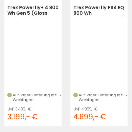
Trek Powerfly+ 4 800
Trek Powerfly FS4 EQ
Wh Gen 5 (Gloss
800 Wh
Dark Star/Matte
(Mercury/Dark Web)
Dark Web)
Auf Lager, Lieferung in 5-7
Auf Lager, Lieferung in 5-7
Werktagen
Werktagen
3.499,- €
4.999,- €
3.199,- €
4.699,- €