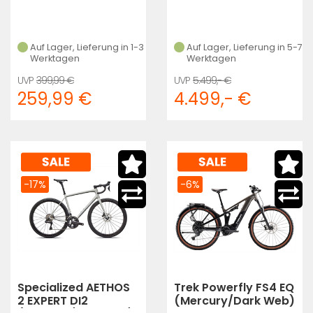
Auf Lager, Lieferung in 1-3
Auf Lager, Lieferung in 5-7
Werktagen
Werktagen
399,99 €
5.499,- €
259,99 €
4.499,- €
-17%
-6%
Specialized AETHOS
Trek Powerfly FS4 EQ
2 EXPERT DI2
(Mercury/Dark Web)