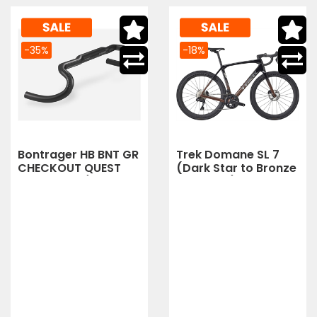
-35%
-18%
Bontrager HB BNT GR
Trek Domane SL 7
CHECKOUT QUEST
(Dark Star to Bronze
CARBON 42/54
Age Fade)
(black - grey)