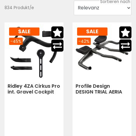
834 Produkt/e
-45%
-42%
Ridley 4ZA Cirkus Pro
Profile Design
int. Gravel Cockpit
DESIGN TRIAL AERIA
Kit 90-380mm
T2 AL 42CM OS BK