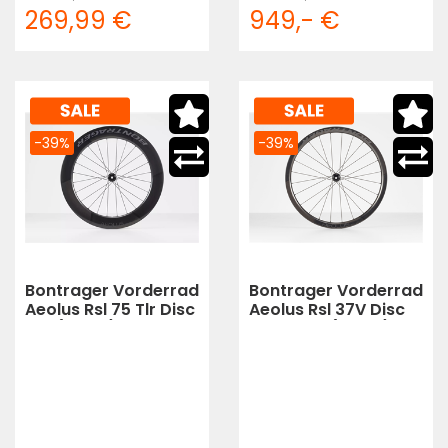
269,99 €
949,- €
-39%
-39%
Bontrager Vorderrad
Bontrager Vorderrad
Aeolus Rsl 75 Tlr Disc
Aeolus Rsl 37V Disc
12T (black)
Tlr 12T 70 (black)