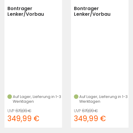
Bontrager
Bontrager
Lenker/Vorbau
Lenker/Vorbau
Bontrager Aeolus
Bontrager Aeolus
RSL VR-C 40cm x 100
RSL VR-C 42cm x
(Carbon)
90m (Carbon)
Auf Lager, Lieferung in 1-3
Auf Lager, Lieferung in 1-3
Werktagen
Werktagen
679,99 €
679,99 €
349,99 €
349,99 €