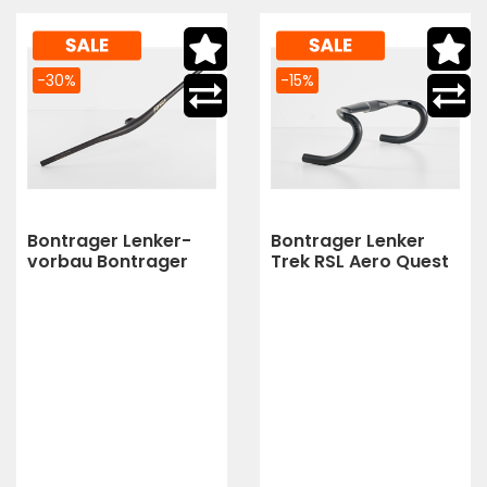
-30%
-15%
Bontrager Lenker-
Bontrager Lenker
vorbau Bontrager
Trek RSL Aero Quest
Mtb Rsl
Carbon 31,8mm
820/27,5/35/0 Carb
(Deep Smoke)
(black)