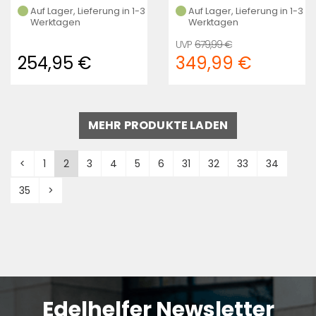
Auf Lager, Lieferung in 1-3
Auf Lager, Lieferung in 1-3
Werktagen
Werktagen
679,99 €
254,95 €
349,99 €
MEHR PRODUKTE LADEN
<
1
2
3
4
5
6
31
32
33
34
35
>
Edelhelfer Newsletter