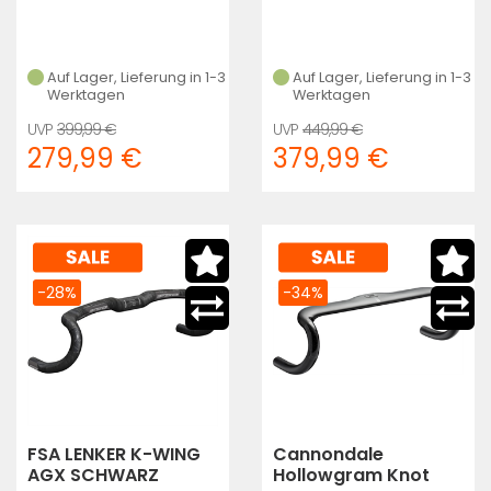
Auf Lager, Lieferung in 1-3
Auf Lager, Lieferung in 1-3
Werktagen
Werktagen
399,99 €
449,99 €
279,99 €
379,99 €
-28%
-34%
FSA LENKER K-WING
Cannondale
AGX SCHWARZ
Hollowgram Knot