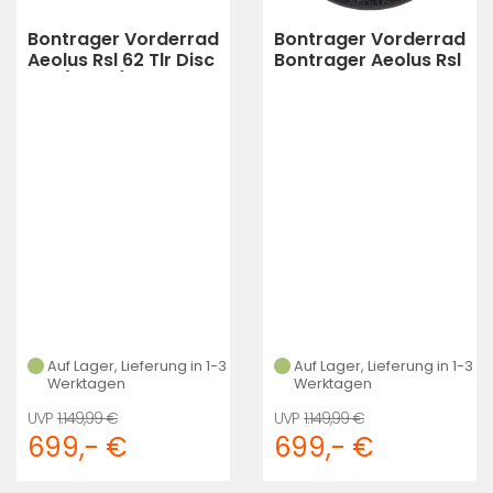
Bontrager Vorderrad
Bontrager Vorderrad
Aeolus Rsl 62 Tlr Disc
Bontrager Aeolus Rsl
12T (black)
51 Tlr Disc 12T Bla
(black)
Auf Lager, Lieferung in 1-3
Auf Lager, Lieferung in 1-3
Werktagen
Werktagen
1.149,99 €
1.149,99 €
699,- €
699,- €