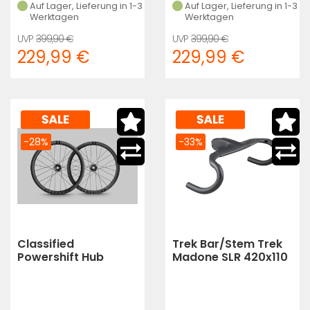
Auf Lager, Lieferung in 1-3
Auf Lager, Lieferung in 1-3
Werktagen
Werktagen
399,90 €
399,90 €
229,99 €
229,99 €
-28%
-33%
Classified
Trek Bar/Stem Trek
Powershift Hub
Madone SLR 420x110
Wheelset G42
Matte Deep Smoke
(Deep Smoke)