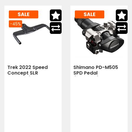
-45%
Trek 2022 Speed
Shimano PD-M505
Concept SLR
SPD Pedal
Basebar/Stem Mid
(Schwarz)
Rise (Trek Black)