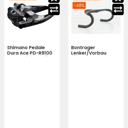
-48%
Shimano Pedale
Bontrager
Dura Ace PD-R9100
Lenker/Vorbau
SPD-SL (Carbon)
Bontrager Aeolus
RSL VR-C 42cm x 100
(Carbon)