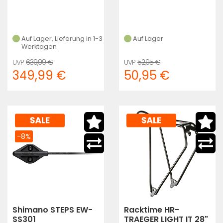
Auf Lager, Lieferung in 1-3
Auf Lager
Werktagen
639,99 €
52,95 €
349,99 €
50,95 €
-8%
Shimano STEPS EW-
Racktime HR-
SS301
TRAEGER LIGHT IT 28"