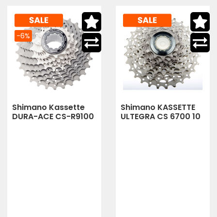
-6%
Shimano Kassette
Shimano KASSETTE
DURA-ACE CS-R9100
ULTEGRA CS 6700 10
11-fach 11-28Z
FACH 11-28 Z.
(silber)
(grau,silber)