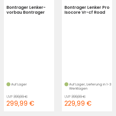
Bontrager Lenker-
Bontrager Lenker Pro
vorbau Bontrager
Isocore Vr-cf Road
Mtb Rsl
31,8mm 42cm
750/0/70/-13 Carbo
(black)
(black)
Auf Lager
Auf Lager, Lieferung in 1-3
Werktagen
399,99 €
399,99 €
299,99 €
229,99 €