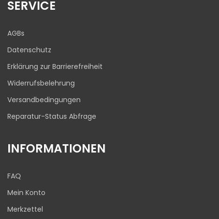
1
Bewertungen von
SERVICE
ProvenExpert.com
anderen Quelle
Blick aufs ProvenExpert-Profil werfen
AGBs
03.08.2026
Datenschutz
Erklärung zur Barrierefreiheit
Widerrufsbelehrung
Versandbedingungen
Reparatur-Status Abfrage
INFORMATIONEN
FAQ
Mein Konto
Merkzettel