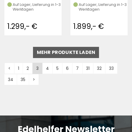
Auf Lager, Lieferung in 1-3
Auf Lager, Lieferung in 1-3
Werktagen
Werktagen
1.299,- €
1.899,- €
MEHR PRODUKTE LADEN
<
1
2
3
4
5
6
7
31
32
33
34
35
>
Edelhelfer Newsletter