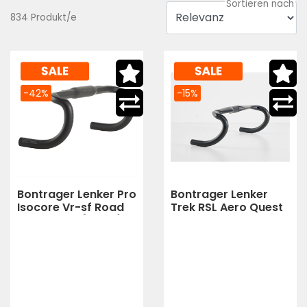
834 Produkt/e
-42%
-15%
Bontrager Lenker Pro
Bontrager Lenker
Isocore Vr-sf Road
Trek RSL Aero Quest
31,8mm 40 (black)
Carbon 31,8mm
42cm (Deep Smoke)