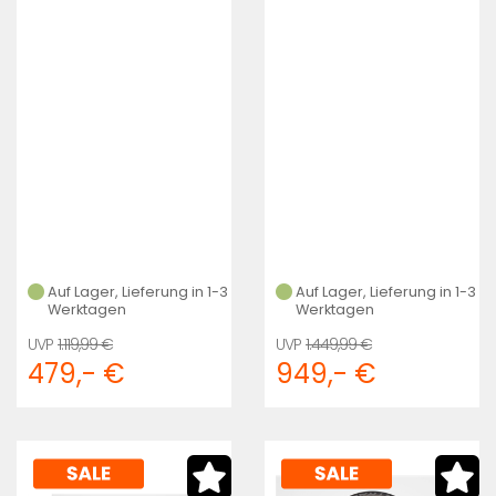
29Disc Tlr Clincher 1
Shim11 (black)
(Anthracite/Black)
Auf Lager, Lieferung in 1-3
Auf Lager, Lieferung in 1-3
Werktagen
Werktagen
1.119,99 €
1.449,99 €
479,- €
949,- €