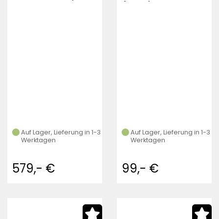
380MM X 110MM 10
(black)
FLARE
Auf Lager, Lieferung in 1-3
Auf Lager, Lieferung in 1-3
Werktagen
Werktagen
579,- €
99,- €