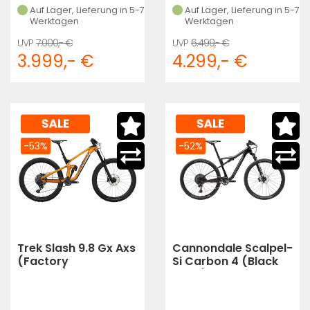
Auf Lager, Lieferung in 5-7
Auf Lager, Lieferung in 5-7
Werktagen
Werktagen
7.000,- €
6.499,- €
3.999,- €
4.299,- €
-53%
-52%
Trek Slash 9.8 Gx Axs
Cannondale Scalpel-
(Factory
Si Carbon 4 (Black
Orange/Carbon
Pearl)
Smoke)