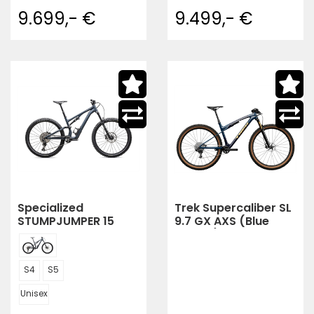
9.699,- €
9.499,- €
Specialized
Trek Supercaliber SL
STUMPJUMPER 15
9.7 GX AXS (Blue
ALLOY
Smoke)
S4
S5
Unisex