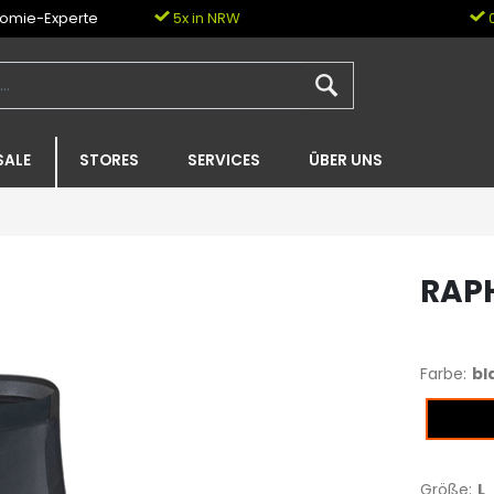
nomie-Experte
5x in NRW
0
SALE
STORES
SERVICES
ÜBER UNS
RAPH
Farbe:
bl
black
Größe:
L