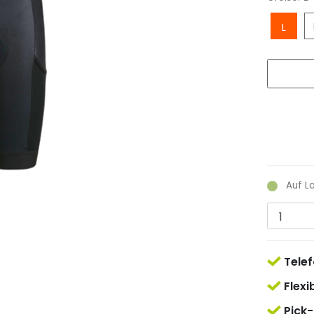
L
Auf L
Telef
Flexi
Pick-