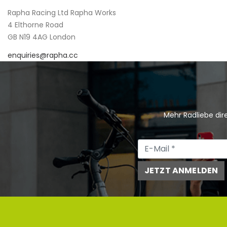
Rapha Racing Ltd Rapha Works
4 Elthorne Road
GB N19 4AG London
enquiries@rapha.cc
Mehr Radliebe dire
JETZT ANMELDEN