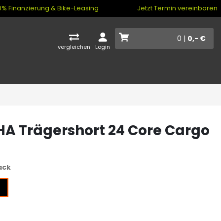
% Finanzierung & Bike-Leasing
Jetzt Termin vereinbaren
0 |
0,- €
vergleichen
Login
A Trägershort 24 Core Cargo
ack