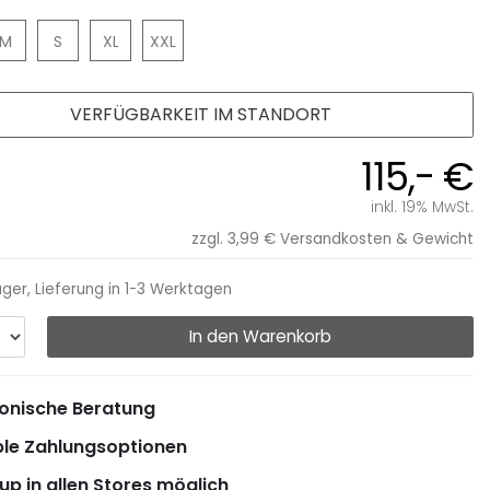
M
S
XL
XXL
VERFÜGBARKEIT IM STANDORT
115,- €
inkl. 19% MwSt.
zzgl. 3,99 €
Versandkosten & Gewicht
ager, Lieferung in 1-3 Werktagen
In den Warenkorb
onische Beratung
ble Zahlungsoptionen
up in allen Stores möglich