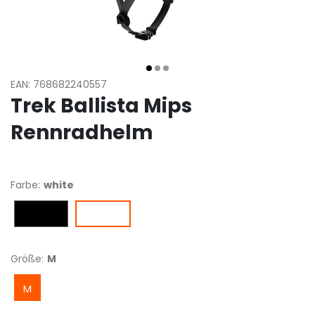
EAN: 768682240557
Trek Ballista Mips
Rennradhelm
Farbe:
white
black
white
Größe:
M
M