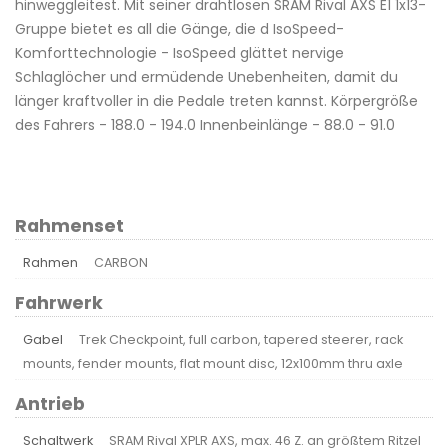
hinweggleitest. Mit seiner drahtlosen SRAM Rival AXS E1 1x13-
Gruppe bietet es all die Gänge, die d IsoSpeed-
Komforttechnologie - IsoSpeed glättet nervige
Schlaglöcher und ermüdende Unebenheiten, damit du
länger kraftvoller in die Pedale treten kannst. Körpergröße
des Fahrers - 188.0 - 194.0 Innenbeinlänge - 88.0 - 91.0
Rahmenset
Rahmen
CARBON
Fahrwerk
Gabel
Trek Checkpoint, full carbon, tapered steerer, rack
mounts, fender mounts, flat mount disc, 12x100mm thru axle
Antrieb
Schaltwerk
SRAM Rival XPLR AXS, max. 46 Z. an größtem Ritzel