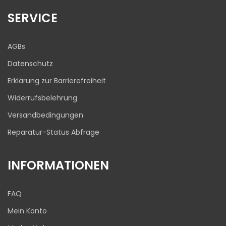
645
Bewertungen auf
1
Bewertungen von
SERVICE
ProvenExpert.com
anderen Quelle
Blick aufs ProvenExpert-Profil werfen
AGBs
03.08.2026
Datenschutz
Erklärung zur Barrierefreiheit
Widerrufsbelehrung
Versandbedingungen
Reparatur-Status Abfrage
INFORMATIONEN
FAQ
Mein Konto