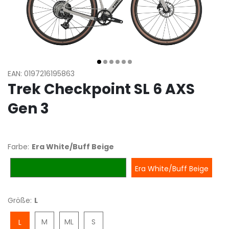
EAN: 0197216195863
Trek Checkpoint SL 6 AXS
Gen 3
Farbe:
Era White/Buff Beige
Dark Green/Ivy Smoke Splatter
Era White/Buff Beige
Größe:
L
M
ML
S
L