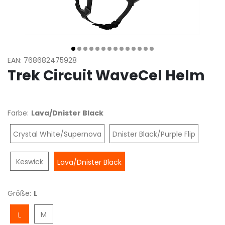
EAN: 768682475928
Trek Circuit WaveCel Helm
Farbe:
Lava/Dnister Black
Crystal White/Supernova
Dnister Black/Purple Flip
Keswick
Lava/Dnister Black
Größe:
L
M
L