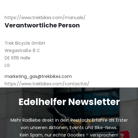
https://www.trekbikes.com/manuals/
Verantwortliche Person
Trek Bicycle GmbH
Wegastraße 8 C
DE 6116 Halle
LG
marketing_gas@trekbikes.com
https://www.trekbikes.com/contactUs/
Edelhelfer Newsletter
Mehr Radliebe direkt in dein Postfach: Erfahre als Erster
von unseren Aktionen, Events und Bike-News.
Kein Spam, nur echte Goodies – versprochen!