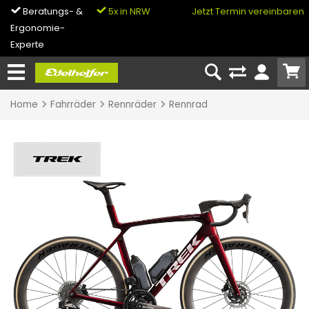
Beratungs- &
5x in NRW
0% Finanzierung
Jetzt Termin vereinbaren
Ergonomie-
& Bike-Leasing
Experte
Home
Fahrräder
Rennräder
Rennrad