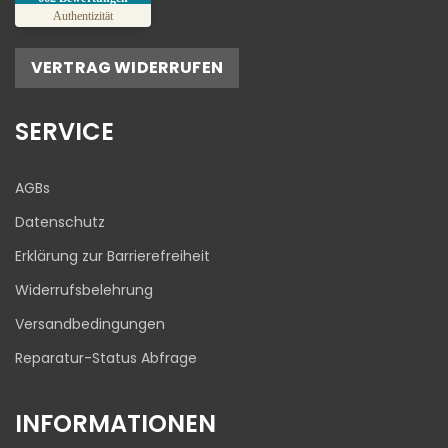
SEHR GUT
%
100
Authentizität
Empfehlungen auf
ProvenExpert.com
5,00
/
4,81
VERTRAG WIDERRUFEN
17
645
Bewertungen auf
1
Bewertungen von
SERVICE
ProvenExpert.com
anderen Quelle
Blick aufs ProvenExpert-Profil werfen
AGBs
03.08.2026
Datenschutz
Erklärung zur Barrierefreiheit
Widerrufsbelehrung
Versandbedingungen
Reparatur-Status Abfrage
INFORMATIONEN