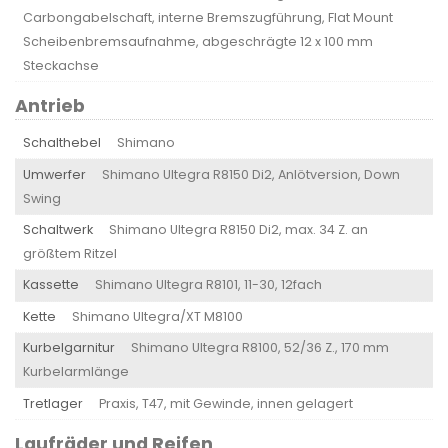
Carbongabelschaft, interne Bremszugführung, Flat Mount
Scheibenbremsaufnahme, abgeschrägte 12 x 100 mm
Steckachse
Antrieb
Schalthebel
Shimano
Umwerfer
Shimano Ultegra R8150 Di2, Anlötversion, Down
Swing
Schaltwerk
Shimano Ultegra R8150 Di2, max. 34 Z. an
größtem Ritzel
Kassette
Shimano Ultegra R8101, 11-30, 12fach
Kette
Shimano Ultegra/XT M8100
Kurbelgarnitur
Shimano Ultegra R8100, 52/36 Z., 170 mm
Kurbelarmlänge
Tretlager
Praxis, T47, mit Gewinde, innen gelagert
Laufräder und Reifen