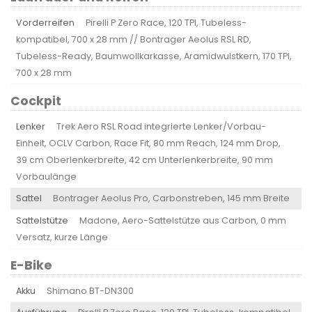
Vorderreifen
Pirelli P Zero Race, 120 TPI, Tubeless-
kompatibel, 700 x 28 mm // Bontrager Aeolus RSL RD,
Tubeless-Ready, Baumwollkarkasse, Aramidwulstkern, 170 TPI,
700 x 28 mm
Cockpit
Lenker
Trek Aero RSL Road integrierte Lenker/Vorbau-
Einheit, OCLV Carbon, Race Fit, 80 mm Reach, 124 mm Drop,
39 cm Oberlenkerbreite, 42 cm Unterlenkerbreite, 90 mm
Vorbaulänge
Sattel
Bontrager Aeolus Pro, Carbonstreben, 145 mm Breite
Sattelstütze
Madone, Aero-Sattelstütze aus Carbon, 0 mm
Versatz, kurze Länge
E-Bike
Akku
Shimano BT-DN300