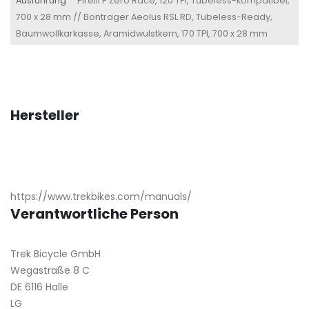
Ausführung
Pirelli P Zero Race, 120 TPI, Tubeless-kompatibel,
700 x 28 mm // Bontrager Aeolus RSL RD, Tubeless-Ready,
Baumwollkarkasse, Aramidwulstkern, 170 TPI, 700 x 28 mm
Hersteller
https://www.trekbikes.com/manuals/
Verantwortliche Person
Trek Bicycle GmbH
Wegastraße 8 C
DE 6116 Halle
LG