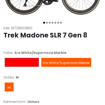
EAN: 197216001850
Trek Madone SLR 7 Gen 8
Farbe:
Era White/Supernova Marble
Carbon Red Smoke
Era White/Supernova Marble
Größe:
M
M
Rahmenform:
Unisex