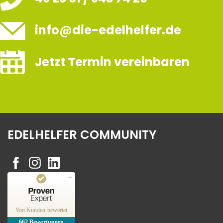
info@die-edelhelfer.de
Jetzt Termin vereinbaren
EDELHELFER COMMUNITY
Kundenbewertungen und Erfahrungen zu
Edelhelfer
Von Kunden bewertet
662
Bewertungen