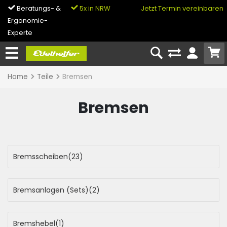
Beratungs- &
5x in NRW
0% Finanzierung
Jetzt Termin vereinbaren
Ergonomie-
& Bike-Leasing
Experte
Home
Teile
Bremsen
Bremsen
Bremsscheiben
(23)
Bremsanlagen (Sets)
(2)
Bremshebel
(1)