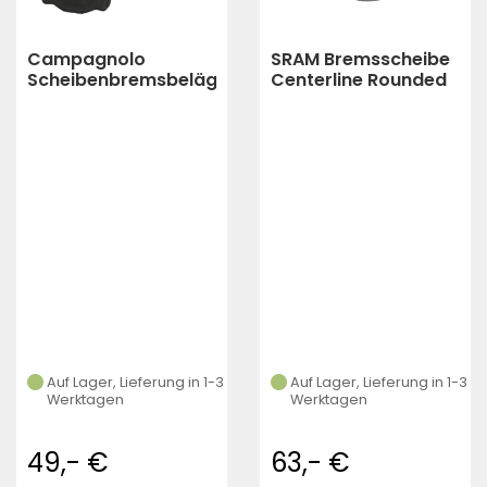
Campagnolo
SRAM Bremsscheibe
Scheibenbremsbeläge
Centerline Rounded
- DB-310 | organisch
Edges 200 mm
(grau)
(schwarz,silber)
Auf Lager, Lieferung in 1-3
Auf Lager, Lieferung in 1-3
Werktagen
Werktagen
49,- €
63,- €