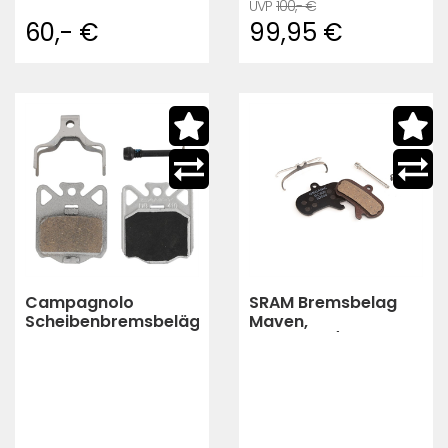
100,- €
60,- €
99,95 €
Campagnolo
SRAM Bremsbelag
Scheibenbremsbeläge
Maven,
- DB-410 | organisch
organisch/Stahl
MAVEN (silver)