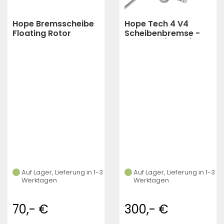
Hope Bremsscheibe
Hope Tech 4 V4
Floating Rotor
Scheibenbremse -
zweiteilig 180 mm
Stahlflex (silber)
(rot)
Auf Lager, Lieferung in 1-3
Auf Lager, Lieferung in 1-3
Werktagen
Werktagen
70,- €
300,- €