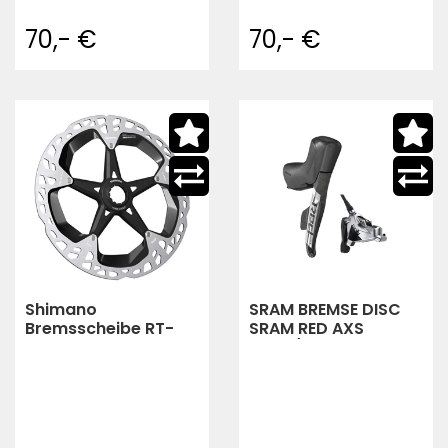
70,- €
70,- €
Shimano
SRAM BREMSE DISC
Bremsscheibe RT-
SRAM RED AXS
M900 203mm mit
LINKS/VORN FM 950
Lock-Ring
MM (schwarz,silber)
(silber,schwarz)