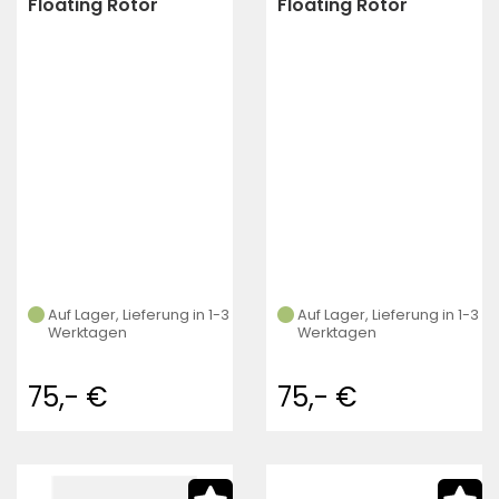
Floating Rotor
Floating Rotor
zweiteilig 203 mm
zweiteilig 200 mm
(purple)
(purple)
Auf Lager, Lieferung in 1-3
Auf Lager, Lieferung in 1-3
Werktagen
Werktagen
75,- €
75,- €