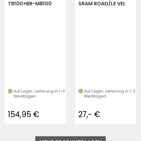
T8100+BR-M8100
SRAM ROAD/LE VEL
Scheibenbremse
ULT./TLM ORG.STAHL
1700mm hinten
(grau)
Auf Lager, Lieferung in 1-3
Auf Lager, Lieferung in 1-3
Werktagen
Werktagen
154,95 €
27,- €