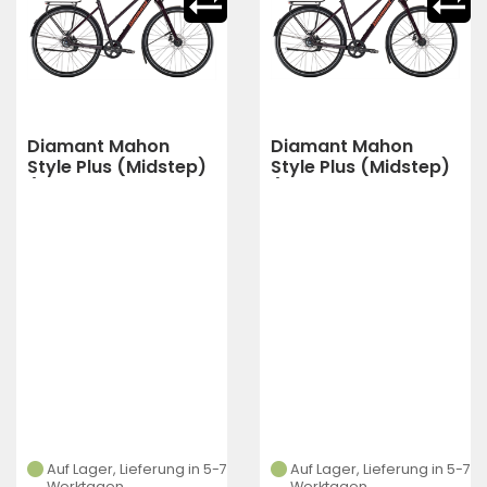
Diamant Mahon
Diamant Mahon
Style Plus (Midstep)
Style Plus (Midstep)
(Schwarzkirsch
(Schwarzkirsch
Metallic)
Metallic)
Auf Lager, Lieferung in 5-7
Auf Lager, Lieferung in 5-7
Werktagen
Werktagen