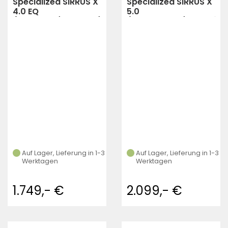
Specialized SIRRUS X
Specialized SIRRUS X
4.0 EQ
5.0
(METOBSD/DSRTMET)
(PTNORGTNT/SILDST/D
Auf Lager, Lieferung in 1-3
Auf Lager, Lieferung in 1-3
Werktagen
Werktagen
1.749,- €
2.099,- €