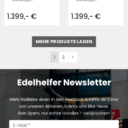
1.399,- €
1.399,- €
MEHR PRODUKTE LADEN
1
2
>
Edelhelfer Newsletter
Mehr Radliebe direkt in dein Postfach: Erfahre als Erster
von unseren Aktionen, Events und Bike-News.
Kein Spam, nur echte Goodies – versprochen!