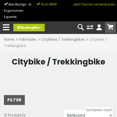
Beratungs- &
5x in NRW
0% Finanzierung
Jetzt Termin vereinbaren
Ergonomie-
& Bike-Leasing
Experte
Home
Fahrräder
Citybikes / Trekkingbikes
Citybike /
Trekkingbike
Citybike / Trekkingbike
FILTER
31 Produkt/e