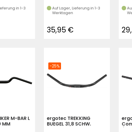
ieferung in 1-3
Auf Lager, Lieferung in 1-3
Au
Werktagen
We
35,95 €
29
-25%
NKER M-BAR L
ergotec TREKKING
ergo
00 MM
BUEGEL 31,8 SCHW.
Com
EV
610MM LEVEL 4
(Sc