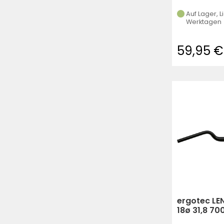
Auf Lager, L
Werktagen
59,95 €
ergotec LE
18ø 31,8 7
SCHWARZ L