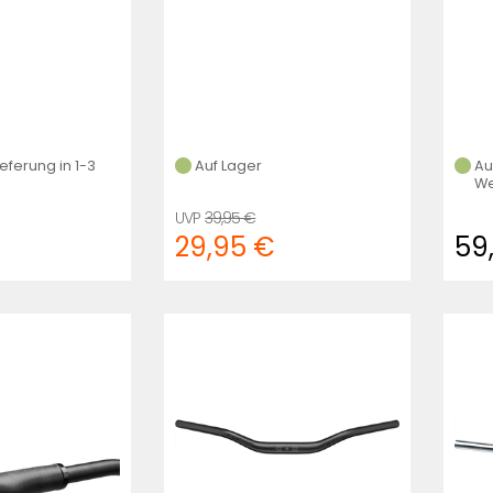
(Schwarz)
ieferung in 1-3
Auf Lager
Au
We
39,95 €
29,95 €
59