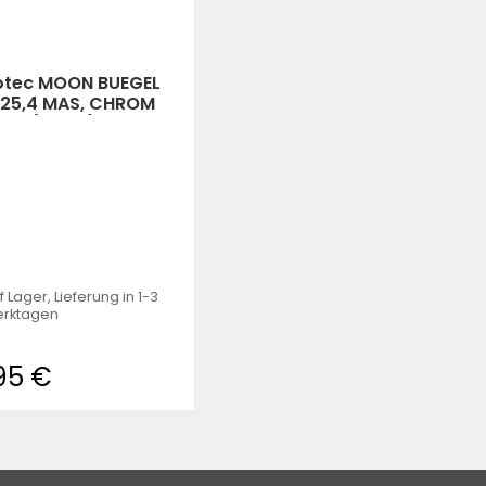
otec MOON BUEGEL
 25,4 MAS, CHROM
L 4 (silber)
f Lager, Lieferung in 1-3
rktagen
,95 €