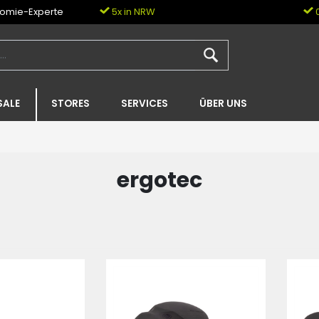
nomie-Experte
5x in NRW
0
SALE
STORES
SERVICES
ÜBER UNS
ergotec