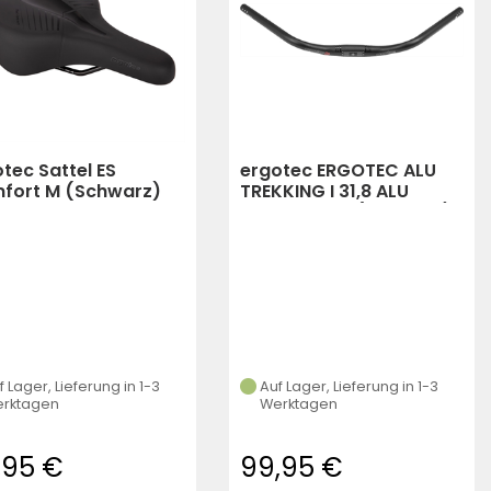
tec Sattel ES
ergotec ERGOTEC ALU
fort M (Schwarz)
TREKKING I 31,8 ALU
SCHWARZ LE (Schwarz)
f Lager, Lieferung in 1-3
Auf Lager, Lieferung in 1-3
rktagen
Werktagen
,95 €
99,95 €