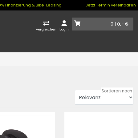
% Finanzierung & Bike-Leasing
Jetzt Termin vereinbaren
0 |
0,- €
vergleichen
Login