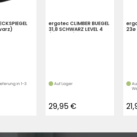
ECKSPIEGEL
ergotec CLIMBER BUEGEL
erg
warz)
31,8 SCHWARZ LEVEL 4
23ø
(Schwarz)
LEVE
ieferung in 1-3
Auf Lager
Au
We
29,95 €
21