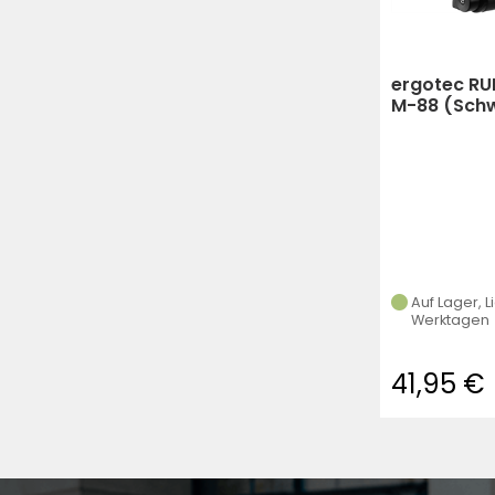
ergotec RU
M-88 (Sch
Auf Lager, L
Werktagen
41,95 €