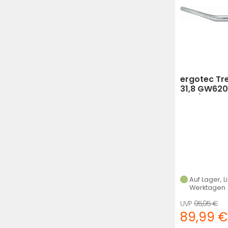
ergotec Tr
31,8 GW620
47" (Schwa
Auf Lager, L
Werktagen
95,95 €
89,99 €