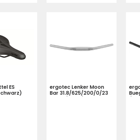
tel ES
ergotec Lenker Moon
erg
Schwarz)
Bar 31.8/625/200/0/23
Bueg
silber (silber)
(Sc