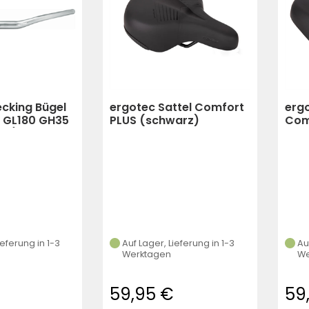
ecking Bügel
ergotec Sattel Comfort
ergo
 GL180 GH35
PLUS (schwarz)
Com
rz)
ieferung in 1-3
Auf Lager, Lieferung in 1-3
Au
Werktagen
We
59,95 €
59