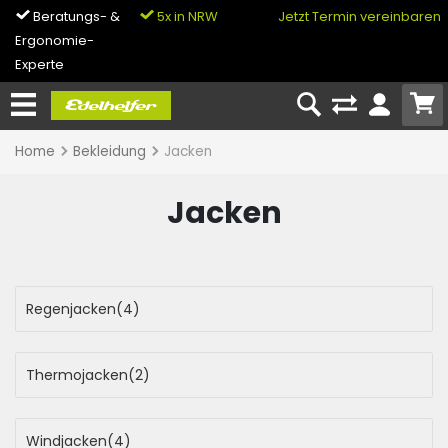
Beratungs- &
5x in NRW
0% Finanzierung
Jetzt Termin vereinbaren
Ergonomie-
& Bike-Leasing
Experte
Home
Bekleidung
Jacken
Jacken
Regenjacken
(4)
Thermojacken
(2)
Windjacken
(4)