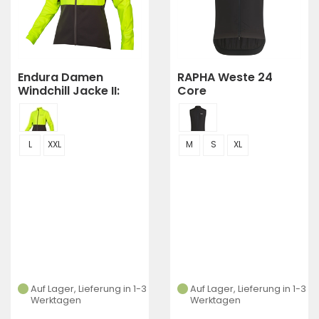
Endura Damen
RAPHA Weste 24
Windchill Jacke II:
Core
Neon-Gelb - L
L
XXL
M
S
XL
Auf Lager, Lieferung in 1-3
Auf Lager, Lieferung in 1-3
Werktagen
Werktagen