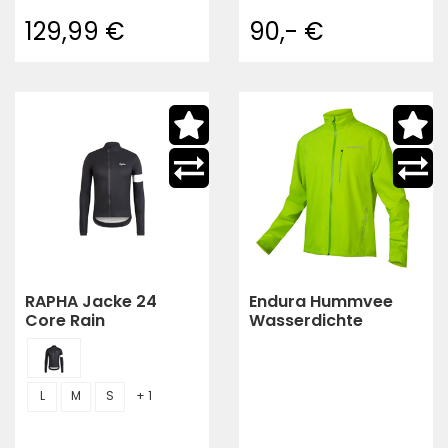
129,99 €
90,- €
RAPHA Jacke 24
Endura Hummvee
Core Rain
Wasserdichte
Jacke,Neon-
Gelb,M,Schlichter
(Neon-Gelb)
L
M
S
+ 1