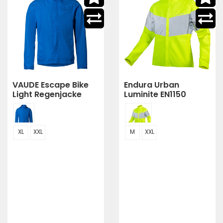
VAUDE Escape Bike
Endura Urban
Light Regenjacke
Luminite EN1150
Herren signal b
Wasserdichte Jacke
Herren
XL
XXL
M
XXL