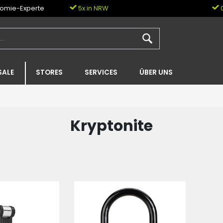
nomie-Experte
5x in NRW
0
SALE
STORES
SERVICES
ÜBER UNS
Kryptonite