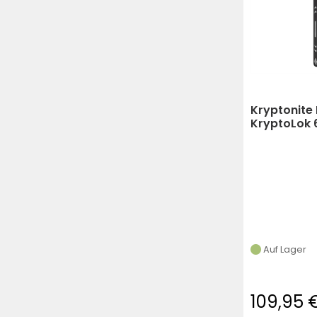
Kryptonite 
KryptoLok 6
Halterung |
(schwarz)
Auf Lager
109,95 