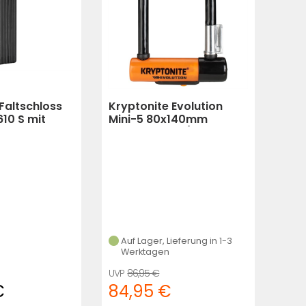
Faltschloss
Kryptonite Evolution
10 S mit
Mini-5 80x140mm
 100 cm
Bügelschloss (schwarz
orange)
Auf Lager, Lieferung in 1-3
Werktagen
86,95 €
€
84,95 €