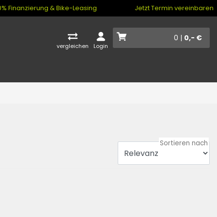
% Finanzierung & Bike-Leasing
Jetzt Termin vereinbaren
0 |
0,- €
vergleichen
Login