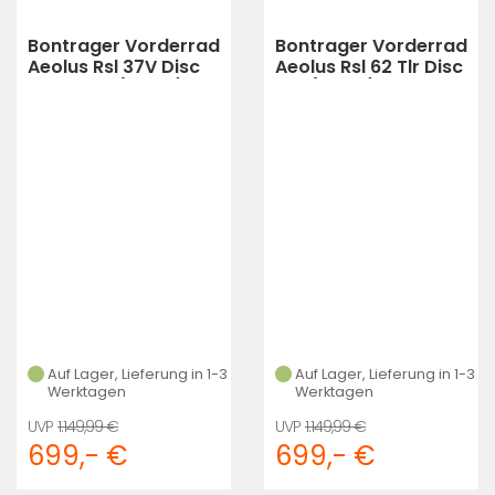
Bontrager Vorderrad
Bontrager Vorderrad
Aeolus Rsl 37V Disc
Aeolus Rsl 62 Tlr Disc
Tlr 12T 70 (black)
12T (black)
Auf Lager, Lieferung in 1-3
Auf Lager, Lieferung in 1-3
Werktagen
Werktagen
1.149,99 €
1.149,99 €
699,- €
699,- €