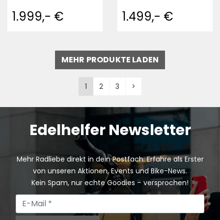
1.999,- €
1.499,- €
MEHR PRODUKTE LADEN
1
2
3
>
Edelhelfer Newsletter
Mehr Radliebe direkt in dein Postfach: Erfahre als Erster
von unseren Aktionen, Events und Bike-News.
Kein Spam, nur echte Goodies – versprochen!