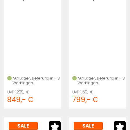
700C (SATIN
CARBON/GLOSS
CARBON/SATIN
WHITE)
BLACK)
Auf Lager, Lieferung in 1-3
Auf Lager, Lieferung in 1-3
Werktagen
Werktagen
1.299,- €
1.150,- €
849,- €
799,- €