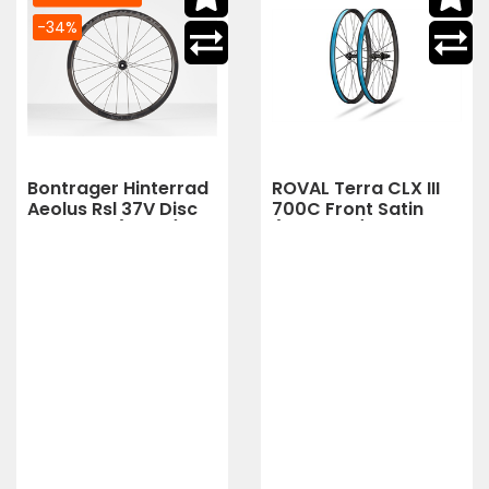
-34%
Bontrager Hinterrad
ROVAL Terra CLX III
Aeolus Rsl 37V Disc
700C Front Satin
Tlr 12T 70 (black)
(CARBON/GLOSS
BLACK)