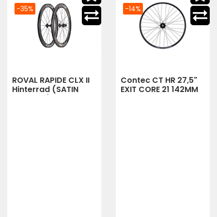
-35%
-14%
ROVAL RAPIDE CLX II
Contec CT HR 27,5"
Hinterrad (SATIN
EXIT CORE 21 142MM
CARBON/GLOSS
12MM 6L XD S
WHITE)
(Schwarz)