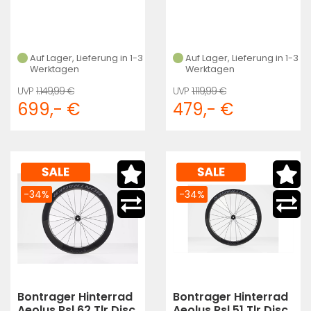
Auf Lager, Lieferung in 1-3
Auf Lager, Lieferung in 1-3
Werktagen
Werktagen
1.149,99 €
1.119,99 €
699,- €
479,- €
-34%
-34%
Bontrager Hinterrad
Bontrager Hinterrad
Aeolus Rsl 62 Tlr Disc
Aeolus Rsl 51 Tlr Disc