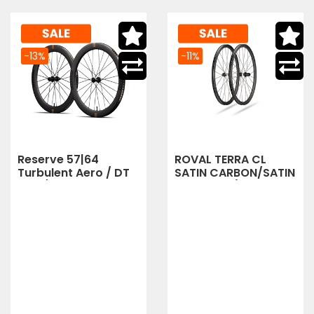
-13%
-11%
Reserve 57|64
ROVAL TERRA CL
Turbulent Aero / DT
SATIN CARBON/SATIN
240 / XDR - 700C
BLK 700C (SATIN
CARBON/SATIN
BLACK)