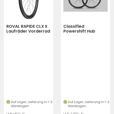
ROVAL RAPIDE CLX II
Classified
Laufräder Vorderrad
Powershift Hub
(SATIN
Wheelset G42
CARBON/GLOSS
BLACK)
Auf Lager, Lieferung in 1-3
Auf Lager, Lieferung in 1-3
Werktagen
Werktagen
1.150,- €
2.799,- €