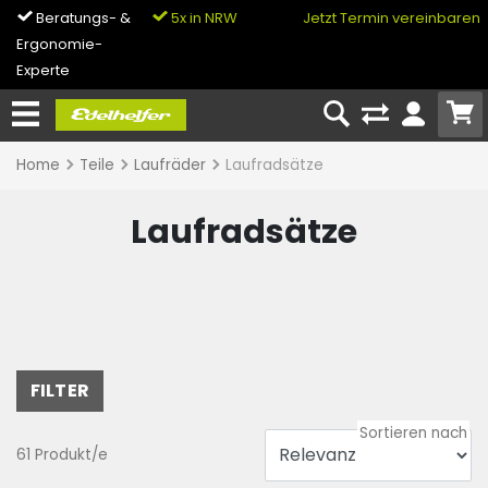
Beratungs- &
5x in NRW
0% Finanzierung
Jetzt Termin vereinbaren
Ergonomie-
& Bike-Leasing
Experte
Home
Teile
Laufräder
Laufradsätze
Laufradsätze
FILTER
61 Produkt/e