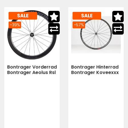
-39%
-57%
Bontrager Vorderrad
Bontrager Hinterrad
Bontrager Aeolus Rsl
Bontrager Koveexxx
51 Tlr Disc 12T Bla
29Disc Tlr Clincher 1
(black)
(Anthracite/Black)