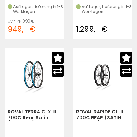
Auf Lager, Lieferung in 1-3
Auf Lager, Lieferung in 1-3
Werktagen
Werktagen
1.449,99 €
949,- €
1.299,- €
ROVAL TERRA CLX III
ROVAL RAPIDE CL III
700C Rear Satin
700C REAR (SATIN
(CARBON/GLOSS
CARBON/SATIN
BLACK)
BLACK)