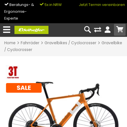
Beratungs- &
5x in NRW
0% Finanzierung
Jetzt Termin vereinbaren
Ergonomie-
& Bike-Leasing
Experte
Home
Fahrräder
Gravelbikes / Cyclocrosser
Gravelbike
/ Cyclocrosser