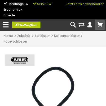
Beratungs- &
5x in NRW
0% Finanzierung
Jetzt Termin vereinbaren
Ergonomie-
& Bike-Leasing
Experte
Home
Zubehör
Schlösser
Kettenschlösser /
Kabelschlösser