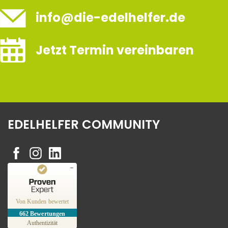
info@die-edelhelfer.de
Jetzt Termin vereinbaren
EDELHELFER COMMUNITY
Kundenbewertungen und Erfahrungen zu
Edelhelfer
Von Kunden bewertet
662
Bewertungen
SEHR GUT
%
100
Authentizität