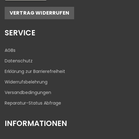
Empfehlungen auf
ProvenExpert.com
5,00
/
4,81
VERTRAG WIDERRUFEN
17
645
Bewertungen auf
1
Bewertungen von
SERVICE
ProvenExpert.com
anderen Quelle
Blick aufs ProvenExpert-Profil werfen
AGBs
03.08.2026
Datenschutz
Erklärung zur Barrierefreiheit
Widerrufsbelehrung
Versandbedingungen
Reparatur-Status Abfrage
INFORMATIONEN