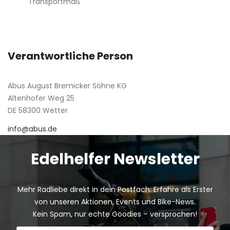
Transportmaß
Verantwortliche Person
Abus August Bremicker Söhne KG
Altenhofer Weg 25
DE 58300 Wetter
info@abus.de
Edelhelfer Newsletter
Mehr Radliebe direkt in dein Postfach: Erfahre als Erster
von unseren Aktionen, Events und Bike-News.
Kein Spam, nur echte Goodies – versprochen!