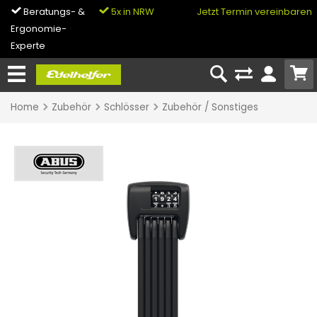
5x in NRW
0% Finanzierung
Jetzt Termin vereinbaren
& Bike-Leasing
Home
Zubehör
Schlösser
Zubehör / Sonstiges