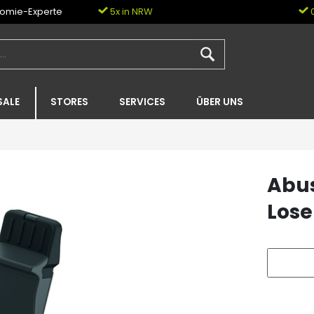
nomie-Experte
5x in NRW
0
SALE
STORES
SERVICES
ÜBER UNS
Abus
Lose