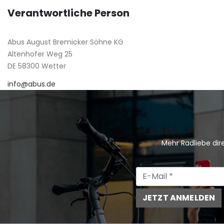
Verantwortliche Person
Abus August Bremicker Söhne KG
Altenhofer Weg 25
DE 58300 Wetter
info@abus.de
Mehr Radliebe dire
JETZT ANMELDEN