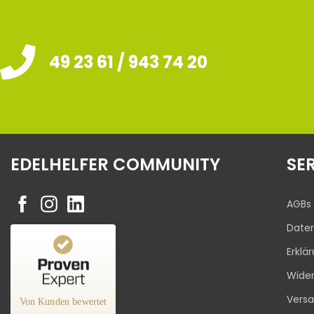
49 23 61 / 943 74 20
EDELHELFER COMMUNITY
SE
AGBs
Date
Erklä
Kundenbewertungen und Erfahrungen zu
Wider
Edelhelfer
Vers
Von Kunden bewertet
%
100
SEHR GUT