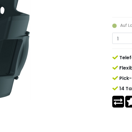
Auf L
Telef
Flexi
Pick-
14 Ta