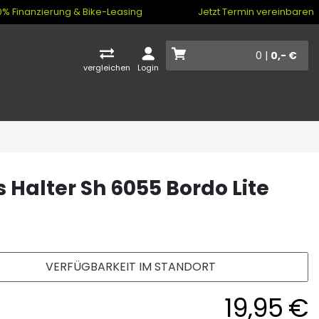
% Finanzierung & Bike-Leasing
Jetzt Termin vereinbaren
0 |
0,- €
vergleichen
Login
 Halter Sh 6055 Bordo Lite
VERFÜGBARKEIT IM STANDORT
19,95 €