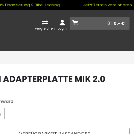
% Finanzierung & Bike-Leasing
Jetzt Termin vereinbaren
0 |
0,- €
vergleichen
Login
l ADAPTERPLATTE MIK 2.0
hwarz
z
VERFÜGBARKEIT IM STANDORT