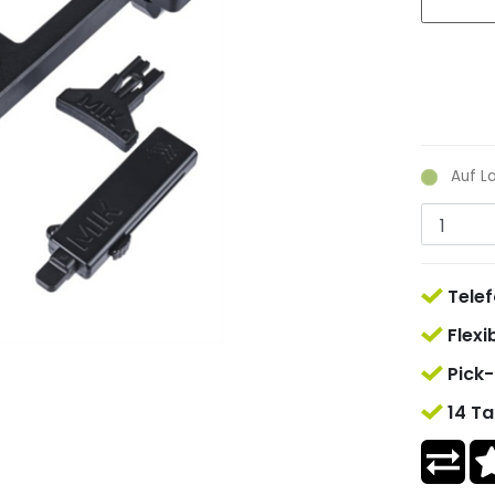
Auf L
Telef
Flexi
Pick-
14 Ta