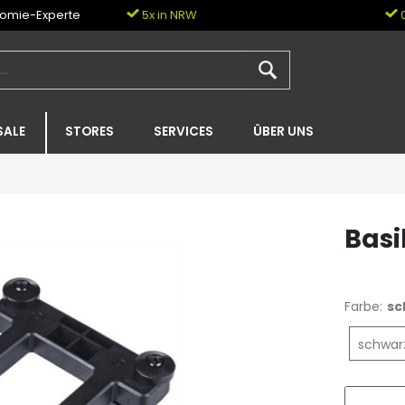
nomie-Experte
5x in NRW
0
SALE
STORES
SERVICES
ÜBER UNS
Basi
Farbe:
sc
schwar