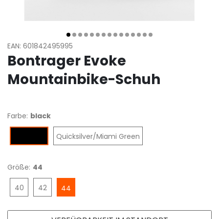
EAN: 601842495995
Bontrager Evoke
Mountainbike-Schuh
Farbe:
black
Quicksilver/Miami Green
black
Größe:
44
40
42
44