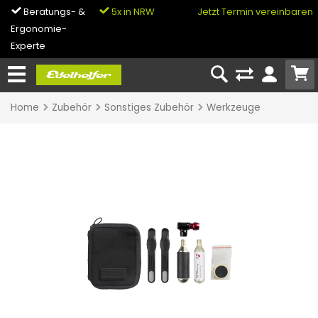
Beratungs- &
5x in NRW
0% Finanzierung
Jetzt Termin vereinbaren
Ergonomie-
& Bike-Leasing
Experte
Home
Zubehör
Sonstiges Zubehör
Werkzeuge