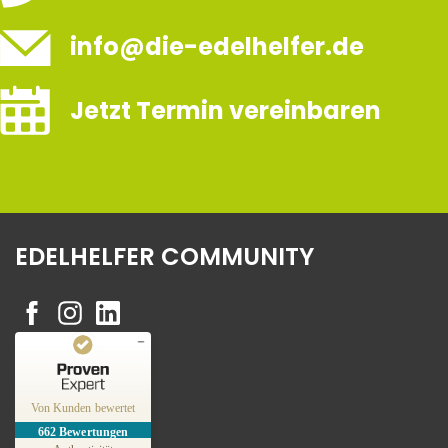
info@die-edelhelfer.de
Jetzt Termin vereinbaren
EDELHELFER COMMUNITY
Kundenbewertungen und Erfahrungen zu
Edelhelfer
Von Kunden bewertet
662
Bewertungen
SEHR GUT
%
100