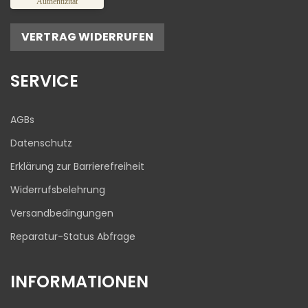
Authentizität
Empfehlungen auf
ProvenExpert.com
5,00
/
4,81
VERTRAG WIDERRUFEN
17
645
Bewertungen auf
1
Bewertungen von
SERVICE
ProvenExpert.com
anderen Quelle
Blick aufs ProvenExpert-Profil werfen
AGBs
03.08.2026
Datenschutz
Erklärung zur Barrierefreiheit
Widerrufsbelehrung
Versandbedingungen
Reparatur-Status Abfrage
INFORMATIONEN