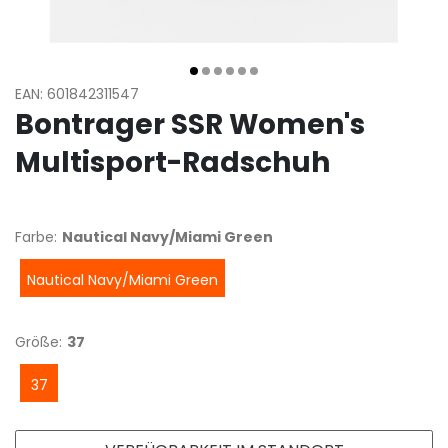
EAN: 601842311547
Bontrager SSR Women's
Multisport-Radschuh
Farbe:
Nautical Navy/Miami Green
Nautical Navy/Miami Green
Größe:
37
37