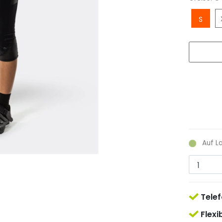
S
Auf L
Telef
Flexi