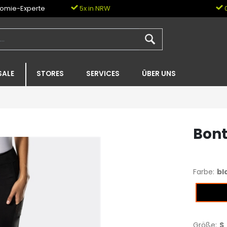
nomie-Experte
5x in NRW
0
SALE
STORES
SERVICES
ÜBER UNS
Bont
Farbe:
bl
black
Größe:
S