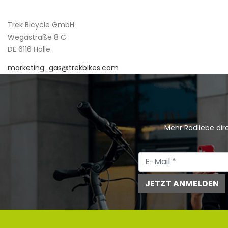
Trek Bicycle GmbH
Wegastraße 8 C
DE 6116 Halle
marketing_gas@trekbikes.com
Mehr Radliebe dire
JETZT ANMELDEN