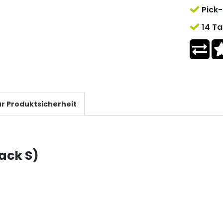
Pick-
14 Ta
r Produktsicherheit
ack S)