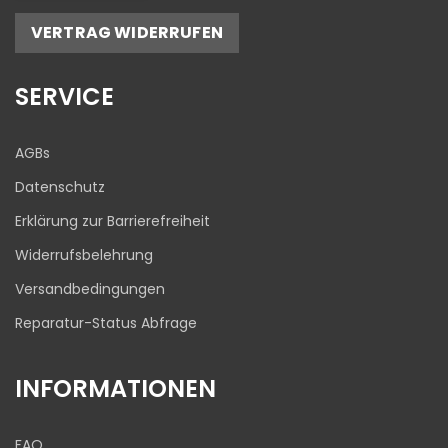
ProvenExpert.com
5,00
/
4,81
VERTRAG WIDERRUFEN
17
645
Bewertungen auf
1
Bewertungen von
SERVICE
ProvenExpert.com
anderen Quelle
Blick aufs ProvenExpert-Profil werfen
AGBs
03.08.2026
Datenschutz
Erklärung zur Barrierefreiheit
Widerrufsbelehrung
Versandbedingungen
Reparatur-Status Abfrage
INFORMATIONEN
FAQ