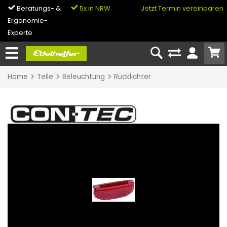
Beratungs- &
5x in NRW
0% Finanzierung
Jetzt Termin vereinbaren
Ergonomie-
& Bike-Leasing
Experte
Home
Teile
Beleuchtung
Rücklichter