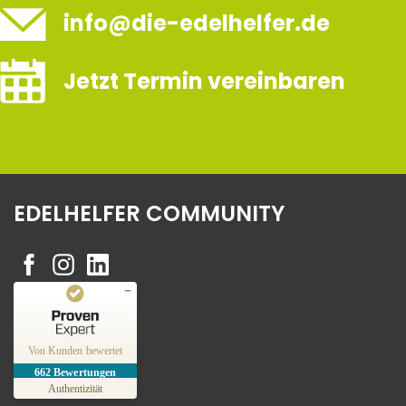
info@die-edelhelfer.de
Jetzt Termin vereinbaren
EDELHELFER COMMUNITY
Kundenbewertungen und Erfahrungen zu
Edelhelfer
Von Kunden bewertet
662
Bewertungen
SEHR GUT
%
100
Authentizität
Empfehlungen auf