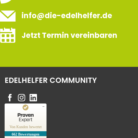
info@die-edelhelfer.de
Jetzt Termin vereinbaren
EDELHELFER COMMUNITY
Kundenbewertungen und Erfahrungen zu
Edelhelfer
Von Kunden bewertet
662
Bewertungen
SEHR GUT
%
100