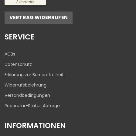
Authentizität
Empfehlungen auf
ProvenExpert.com
5,00
/
4,81
VERTRAG WIDERRUFEN
17
645
Bewertungen auf
1
Bewertungen von
SERVICE
ProvenExpert.com
anderen Quelle
Blick aufs ProvenExpert-Profil werfen
AGBs
03.08.2026
Datenschutz
Erklärung zur Barrierefreiheit
Widerrufsbelehrung
Versandbedingungen
Reparatur-Status Abfrage
INFORMATIONEN