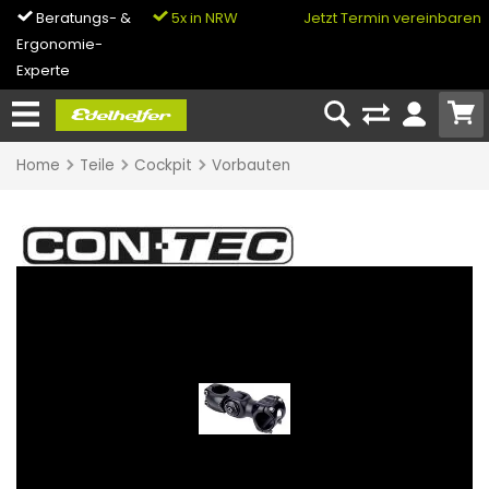
Beratungs- &
5x in NRW
0% Finanzierung
Jetzt Termin vereinbaren
Ergonomie-
& Bike-Leasing
Experte
Home
Teile
Cockpit
Vorbauten