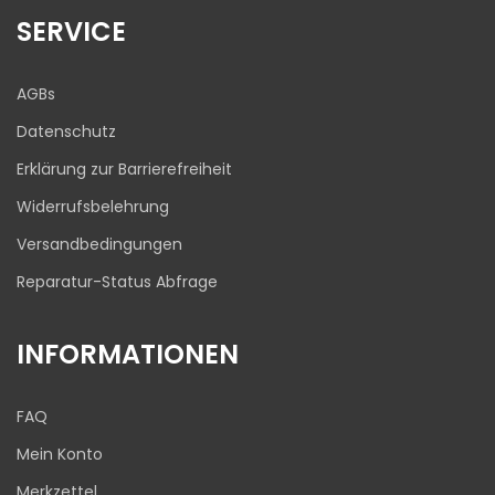
Bewertungen auf
1
Bewertungen von
SERVICE
ProvenExpert.com
anderen Quelle
Blick aufs ProvenExpert-Profil werfen
AGBs
03.08.2026
Datenschutz
Erklärung zur Barrierefreiheit
Widerrufsbelehrung
Versandbedingungen
Reparatur-Status Abfrage
INFORMATIONEN
FAQ
Mein Konto
Merkzettel