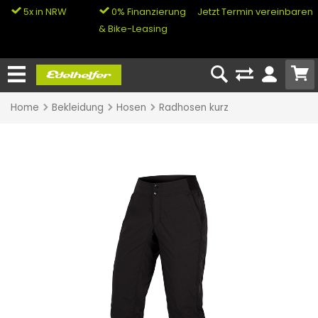
5x in NRW
0% Finanzierung
Jetzt Termin vereinbaren
& Bike-Leasing
Home
Bekleidung
Hosen
Radhosen kurz