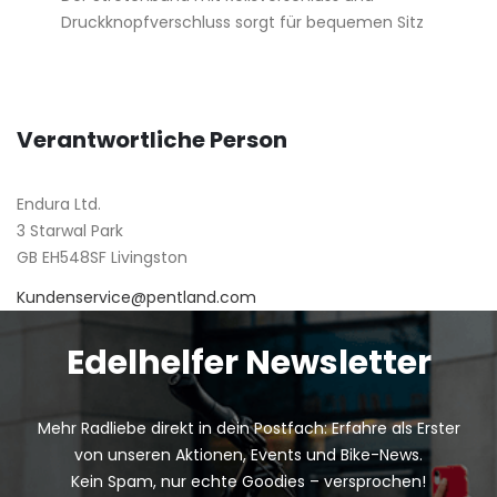
Druckknopfverschluss sorgt für bequemen Sitz
Verantwortliche Person
Endura Ltd.
3 Starwal Park
GB EH548SF Livingston
Kundenservice@pentland.com
Edelhelfer Newsletter
Mehr Radliebe direkt in dein Postfach: Erfahre als Erster
von unseren Aktionen, Events und Bike-News.
Kein Spam, nur echte Goodies – versprochen!