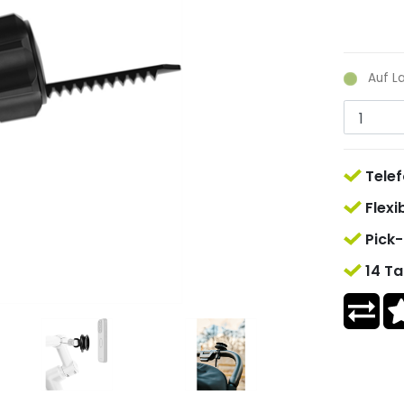
Auf L
Telef
Flexi
Pick-
14 Ta