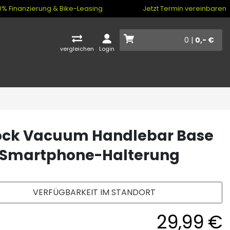
% Finanzierung & Bike-Leasing
Jetzt Termin vereinbaren
0 |
0,- €
vergleichen
Login
ock Vacuum Handlebar Base
 Smartphone-Halterung
VERFÜGBARKEIT IM STANDORT
29,99 €