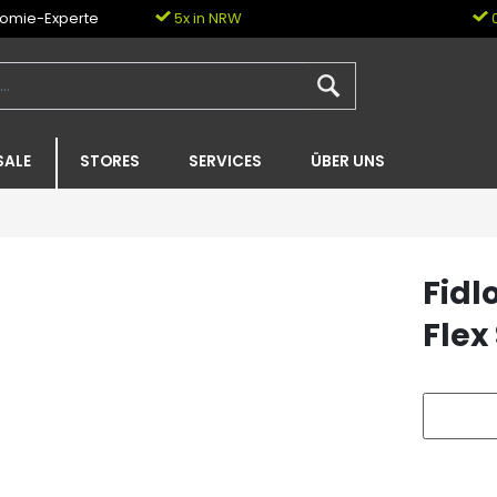
nomie-Experte
5x in NRW
0
SALE
STORES
SERVICES
ÜBER UNS
Fidl
Flex