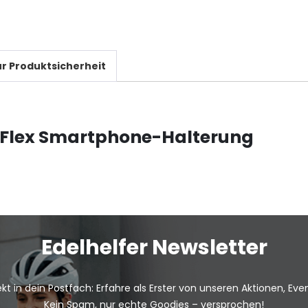
r Produktsicherheit
 Flex Smartphone-Halterung
Edelhelfer Newsletter
kt in dein Postfach: Erfahre als Erster von unseren Aktionen, Ev
Kein Spam, nur echte Goodies – versprochen!