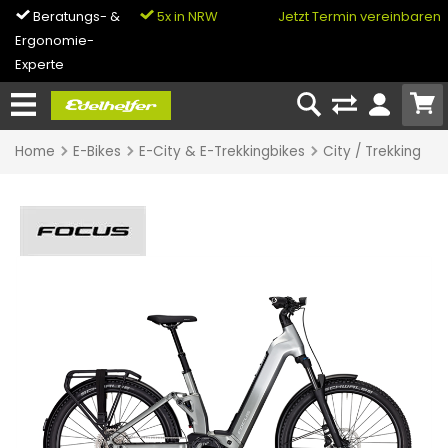
Beratungs- &
5x in NRW
0% Finanzierung
Jetzt Termin vereinbaren
Ergonomie-
& Bike-Leasing
Experte
Home
E-Bikes
E-City & E-Trekkingbikes
City / Trekking