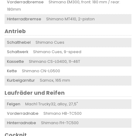
Vorderradbremse
Shimano EM300, front: 180 mm / rear:
180mm
Hinterradbremse
Shimano MT410, 2-piston
Antrieb
Schalthebel
Shimano Cues
Schaltwerk
Shimano Cues, 9-speed
Kassette
Shimano CS-LG400, 11-46T
Kette
Shimano CN-LG500
Kurbelgarnitur
Samox, 165 mm
Laufräder und Reifen
Felgen
Mach1 Trucky32, alloy, 27,5"
Vorderradnabe
Shimano HB-TC500
Hinterradnabe
Shimano FH-TC500
Cockpit