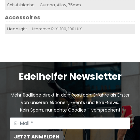
Schutzbleche
Curana, Alloy, 75mm
Accessoires
Headlight
Litemove RLX-100, 100 LUX
Edelhelfer Newsletter
Mehr Radliebe direkt in dein Postfach: Erfahre als Erster
von unseren Aktionen, Events und Bike-News.
Kein Spam, nur echte Goodies – versprochen!
JETZT ANMELDEN