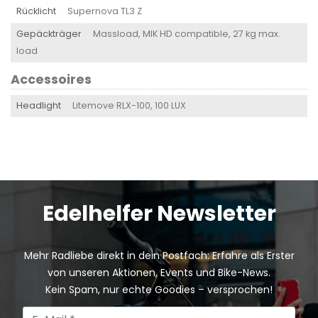
Rücklicht
Supernova TL3 Z
Gepäckträger
Massload, MIK HD compatible, 27 kg max.
load
Accessoires
Headlight
Litemove RLX-100, 100 LUX
Edelhelfer Newsletter
Mehr Radliebe direkt in dein Postfach: Erfahre als Erster
von unseren Aktionen, Events und Bike-News.
Kein Spam, nur echte Goodies – versprochen!