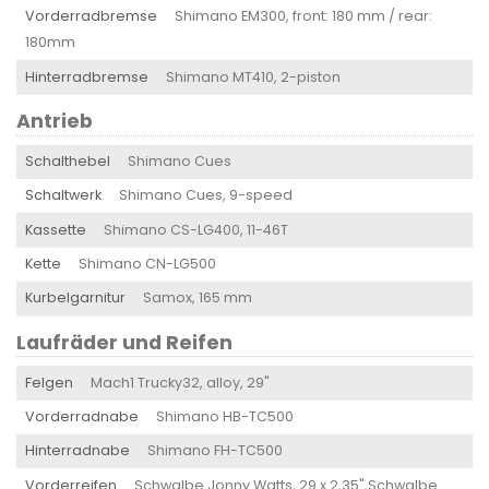
Vorderradbremse
Shimano EM300, front: 180 mm / rear:
180mm
Hinterradbremse
Shimano MT410, 2-piston
Antrieb
Schalthebel
Shimano Cues
Schaltwerk
Shimano Cues, 9-speed
Kassette
Shimano CS-LG400, 11-46T
Kette
Shimano CN-LG500
Kurbelgarnitur
Samox, 165 mm
Laufräder und Reifen
Felgen
Mach1 Trucky32, alloy, 29"
Vorderradnabe
Shimano HB-TC500
Hinterradnabe
Shimano FH-TC500
Vorderreifen
Schwalbe Jonny Watts, 29 x 2,35",Schwalbe