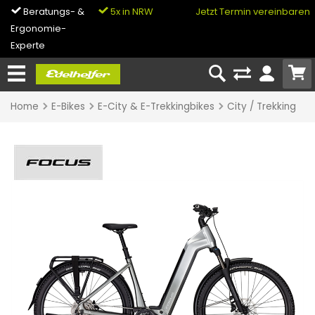
Beratungs- &
5x in NRW
0% Finanzierung
Jetzt Termin vereinbaren
Ergonomie-
& Bike-Leasing
Experte
Home
E-Bikes
E-City & E-Trekkingbikes
City / Trekking