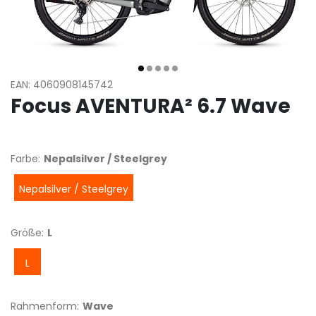
EAN: 4060908145742
Focus AVENTURA² 6.7 Wave
Farbe:
Nepalsilver / Steelgrey
Nepalsilver / Steelgrey
Größe:
L
L
Rahmenform:
Wave