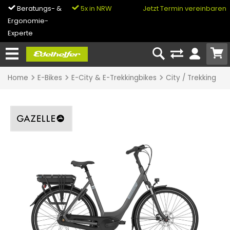
Beratungs- &
5x in NRW
0% Finanzierung
Jetzt Termin vereinbaren
Ergonomie-
& Bike-Leasing
Experte
Home
E-Bikes
E-City & E-Trekkingbikes
City / Trekking