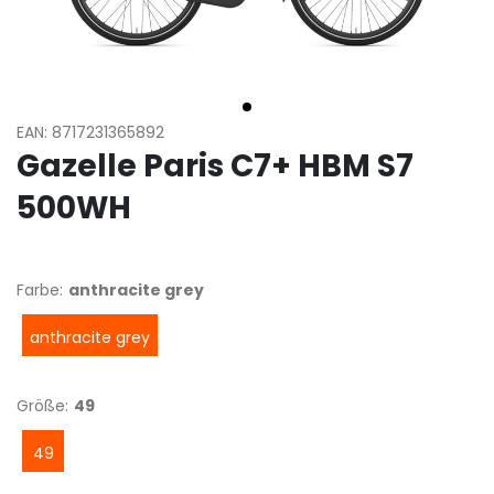
EAN: 8717231365892
Gazelle Paris C7+ HBM S7
500WH
Farbe:
anthracite grey
anthracite grey
Größe:
49
49