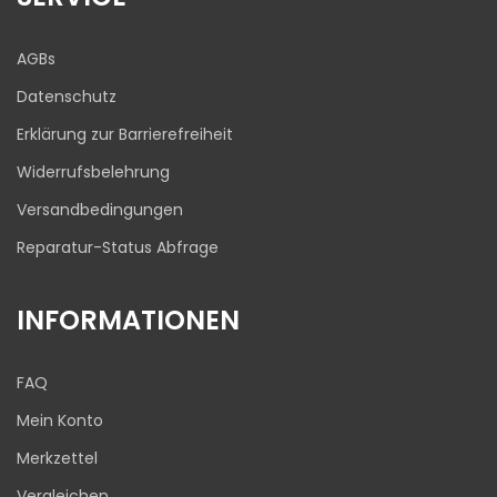
anderen Quelle
Blick aufs ProvenExpert-Profil werfen
AGBs
03.08.2026
Datenschutz
Erklärung zur Barrierefreiheit
Widerrufsbelehrung
Versandbedingungen
Reparatur-Status Abfrage
INFORMATIONEN
FAQ
Mein Konto
Merkzettel
Vergleichen