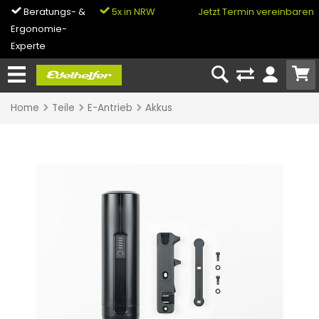
Beratungs- &
5x in NRW
0% Finanzierung
Jetzt Termin vereinbaren
Ergonomie-
& Bike-Leasing
Experte
Home
Teile
E-Antrieb
Akkus