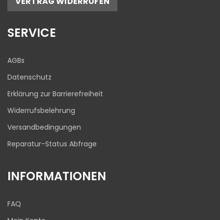
VERTRAG WIDERRUFEN
17
645
Bewertungen auf
1
Bewertungen von
SERVICE
ProvenExpert.com
anderen Quelle
Blick aufs ProvenExpert-Profil werfen
AGBs
03.08.2026
Datenschutz
Erklärung zur Barrierefreiheit
Widerrufsbelehrung
Versandbedingungen
Reparatur-Status Abfrage
INFORMATIONEN
FAQ