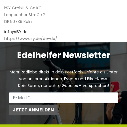
i:SY GmbH & Co.KG
Longericher Straße 2
DE 50739 Köln
info@iSY.de
https://www.isy.de/de-de/
Edelhelfer Newsletter
Mehr Radliebe direkt in dein Postfach: Erfahre als Erster
von unseren Aktionen, Events und Bike-News.
Kein Spam, nur echte Goodies – versprochen!
JETZT ANMELDEN