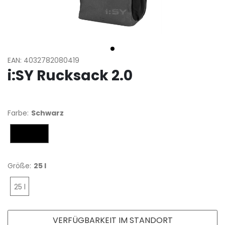
EAN: 4032782080419
i:SY Rucksack 2.0
Farbe:
Schwarz
Schwarz
Größe:
25 l
25 l
VERFÜGBARKEIT IM STANDORT