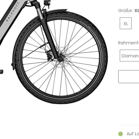
Größe:
X
XL
Rahmenf
Diaman
Auf L