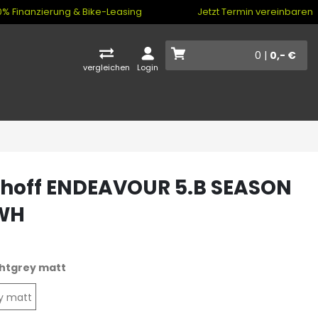
% Finanzierung & Bike-Leasing
Jetzt Termin vereinbaren
0 |
0,- €
vergleichen
Login
hoff ENDEAVOUR 5.B SEASON
WH
ghtgrey matt
ey matt