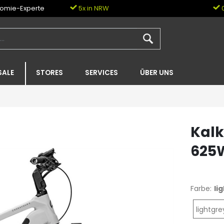
nomie-Experte
5x in NRW
0
SALE
STORES
SERVICES
ÜBER UNS
Kalk
625
Farbe:
li
lightgr