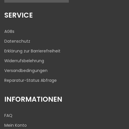
17
645
Bewertungen auf
1
Bewertungen von
SERVICE
ProvenExpert.com
anderen Quelle
Blick aufs ProvenExpert-Profil werfen
AGBs
03.08.2026
Datenschutz
Erklärung zur Barrierefreiheit
Widerrufsbelehrung
Versandbedingungen
Reparatur-Status Abfrage
INFORMATIONEN
FAQ
Mein Konto