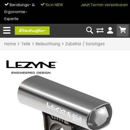
Beratungs- &
5x in NRW
0% Finanzierung
Jetzt Termin vereinbaren
Ergonomie-
& Bike-Leasing
Experte
Home
Teile
Beleuchtung
Zubehör / Sonstiges