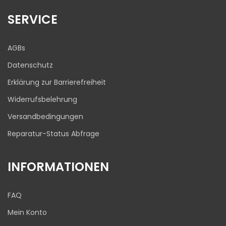
17
645
Bewertungen auf
1
Bewertungen von
SERVICE
ProvenExpert.com
anderen Quelle
Blick aufs ProvenExpert-Profil werfen
AGBs
03.08.2026
Datenschutz
Erklärung zur Barrierefreiheit
Widerrufsbelehrung
Versandbedingungen
Reparatur-Status Abfrage
INFORMATIONEN
FAQ
Mein Konto